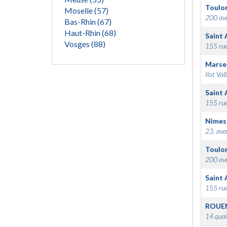
Toulo
Moselle (57)
200 ave
Bas-Rhin (67)
Haut-Rhin (68)
Saint 
Vosges (88)
155 rue
Marsei
Ilot Val
Saint 
155 rue
Nimes
23, ave
Toulo
200 ave
Saint 
155 rue
ROUE
14 quai