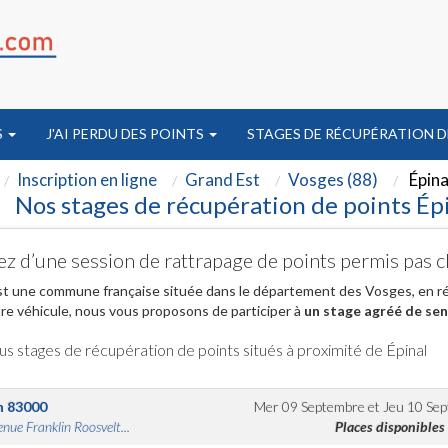
S
J'AI PERDU DES POINTS
STAGES DE RÉCUPÉRATION D
Inscription en ligne
Grand Est
Vosges (88)
Épina
Nos stages de récupération de points Épi
ez d’une session de rattrapage de points permis pas c
st une commune française située dans le département des Vosges, en rég
re véhicule, nous vous proposons de participer à
un stage agréé de sens
us stages de récupération de points situés à proximité de Épinal
n
83000
Mer 09 Septembre
et
Jeu 10 Se
nue Franklin Roosvelt...
Places disponibles