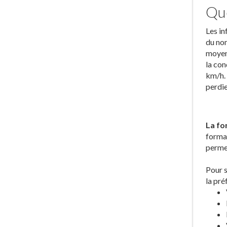
Que
Les in
du nom
moyen 
la con
km/h. 
perdie
La fo
forma
permet
Pour s
la pré