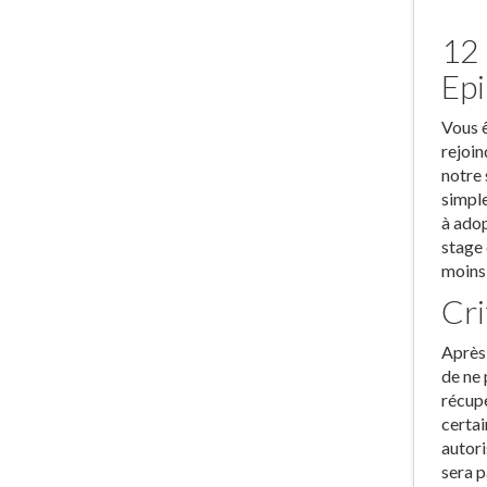
12 
Epi
Vous ê
rejoin
notre 
simple
à adop
stage 
moins 
Cri
Après 
de ne 
récupé
certai
autori
sera p