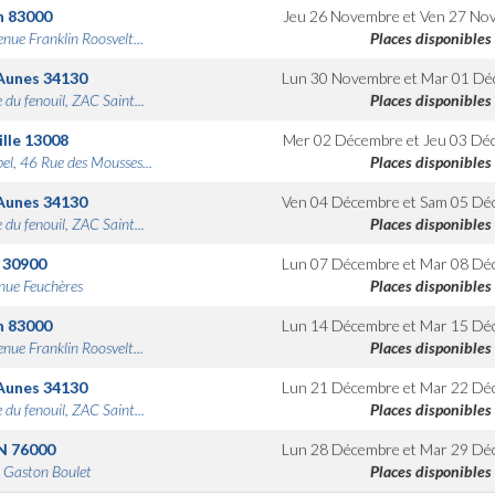
n
83000
Jeu 26 Novembre
et
Ven 27 No
nue Franklin Roosvelt...
Places disponibles
Aunes
34130
Lun 30 Novembre
et
Mar 01 Dé
 du fenouil, ZAC Saint...
Places disponibles
lle
13008
Mer 02 Décembre
et
Jeu 03 Dé
bel, 46 Rue des Mousses...
Places disponibles
Aunes
34130
Ven 04 Décembre
et
Sam 05 Dé
 du fenouil, ZAC Saint...
Places disponibles
30900
Lun 07 Décembre
et
Mar 08 Dé
nue Feuchères
Places disponibles
n
83000
Lun 14 Décembre
et
Mar 15 Dé
nue Franklin Roosvelt...
Places disponibles
Aunes
34130
Lun 21 Décembre
et
Mar 22 Dé
 du fenouil, ZAC Saint...
Places disponibles
N
76000
Lun 28 Décembre
et
Mar 29 Dé
 Gaston Boulet
Places disponibles