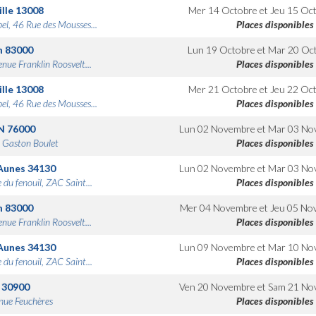
lle
13008
Mer 14 Octobre
et
Jeu 15 Oc
bel, 46 Rue des Mousses...
Places disponibles
n
83000
Lun 19 Octobre
et
Mar 20 Oc
nue Franklin Roosvelt...
Places disponibles
lle
13008
Mer 21 Octobre
et
Jeu 22 Oc
bel, 46 Rue des Mousses...
Places disponibles
N
76000
Lun 02 Novembre
et
Mar 03 No
 Gaston Boulet
Places disponibles
Aunes
34130
Lun 02 Novembre
et
Mar 03 No
 du fenouil, ZAC Saint...
Places disponibles
n
83000
Mer 04 Novembre
et
Jeu 05 No
nue Franklin Roosvelt...
Places disponibles
Aunes
34130
Lun 09 Novembre
et
Mar 10 No
 du fenouil, ZAC Saint...
Places disponibles
30900
Ven 20 Novembre
et
Sam 21 No
nue Feuchères
Places disponibles