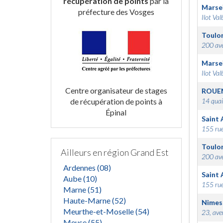
récupération de points
par la
Marsei
préfecture des Vosges
Ilot Val
Toulo
200 ave
Marsei
Ilot Val
Centre organisateur de stages
ROUE
de récupération de points à
14 quai
Épinal
Saint 
155 rue
Toulo
Ailleurs en région Grand Est
200 ave
Ardennes (08)
Saint 
Aube (10)
155 rue
Marne (51)
Haute-Marne (52)
Nimes
Meurthe-et-Moselle (54)
23, ave
Meuse (55)