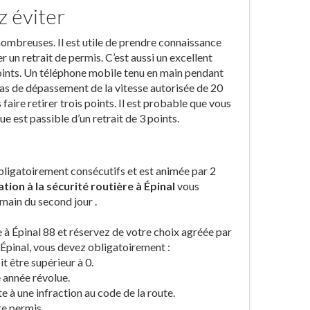
z éviter
 nombreuses. Il est utile de prendre connaissance
r un retrait de permis. C’est aussi un excellent
 points. Un téléphone mobile tenu en main pendant
 cas de dépassement de la vitesse autorisée de 20
ire retirer trois points. Il est probable que vous
e est passible d’un retrait de 3 points.
 obligatoirement consécutifs et est animée par 2
tion à la sécurité routière à Épinal
vous
main du second jour .
te à Épinal 88 et réservez de votre choix agréée par
 Épinal, vous devez obligatoirement :
t être supérieur à 0.
 année révolue.
te à une infraction au code de la route.
re permis.