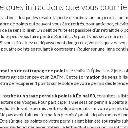
lques infractions que vous pourrie
fractions desquelles résulte la perte de points sur son permis sont
bre de points qui peuvent vous être retirés, pour anticiper, et évite
de se sensibiliser. Un délit de fuite est passible d’un retrait de 6
duite peut vous faire perdre 3 points. Un point vous sera retiré en
Si vous effectuez un dépassement dangereux, vous risquez de vous fa
z quatre points en roulant à contresens. Rouler sur une ligne continu
rmation de rattrapage de points
se réalise à Épinal sur 2 jours
teurs agréés : un psy et un BAFM.
Cette formation de sensibilisa
tra de récupérer 4 points sur le solde de votre permis dès le lende
'inscrire à
un stage permis à points à Épinal 88
, consultez la lis
fecture des Vosges. Pour participer à une session permis à points à
Validité de votre permis : votre solde de points sur votre permis doi
Ne pas avoir fait une formation permis à points depuis moins d'une
Être sûr que les points de votre permis aient bien été soustraits sui
Vous ne devez pas avoir obtenu la lettre 48SI vous supprimant vot