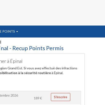
E POINTS
l
nal - Recup Points Permis
her à Épinal
ion Grand Est. Si vous avez effectué des infractions
ibilisation à la sécurité routière
à Épinal.
ptembre 2026
S'inscrire
189
€