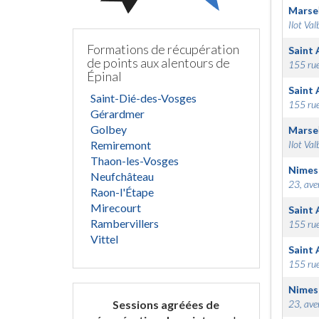
Marsei
Ilot Val
Formations de récupération
Saint 
de points aux alentours de
155 rue
Épinal
Saint 
Saint-Dié-des-Vosges
155 rue
Gérardmer
Golbey
Marsei
Remiremont
Ilot Val
Thaon-les-Vosges
Nimes
Neufchâteau
23, ave
Raon-l'Étape
Mirecourt
Saint 
Rambervillers
155 rue
Vittel
Saint 
155 rue
Nimes
Sessions agréées de
23, ave