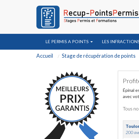
LE PERMIS A POINTS
LES INFRACTION
Accueil
Stage de récupération de points
Profit
Épinal e
avec vot
Tous no
Toulo
200 ave