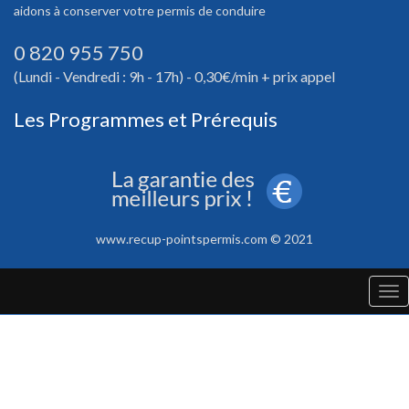
aidons à conserver votre permis de conduire
0 820 955 750
(Lundi - Vendredi : 9h - 17h) - 0,30€/min + prix appel
Les Programmes et Prérequis
www.recup-pointspermis.com © 2021
Tog
nav