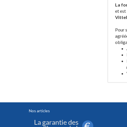
La fo
et est
Vittel
Pour s
agréée
obliga
Nos articles