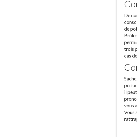
Con
De nom
consci
de poi
Brûler
permis
trois 
cas de
Com
Sachez
périod
il peu
pronon
vous a
Vous a
rattra