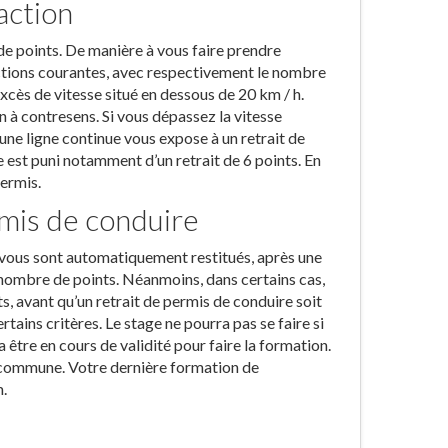
action
e points. De manière à vous faire prendre
actions courantes, avec respectivement le nombre
excès de vitesse situé en dessous de 20 km / h.
 à contresens. Si vous dépassez la vitesse
une ligne continue vous expose à un retrait de
te est puni notamment d’un retrait de 6 points. En
ermis.
mis de conduire
on vous sont automatiquement restitués, après une
u nombre de points. Néanmoins, dans certains cas,
ts, avant qu’un retrait de permis de conduire soit
tains critères. Le stage ne pourra pas se faire si
être en cours de validité pour faire la formation.
a commune. Votre dernière formation de
.