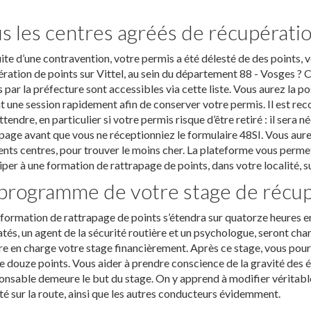
s les centres agréés de récupératio
uite d’une contravention, votre permis a été délesté de des points, 
ration de points sur Vittel, au sein du département 88 - Vosges ? C’
 par la préfecture sont accessibles via cette liste. Vous aurez la po
t une session rapidement afin de conserver votre permis. Il est r
ttendre, en particulier si votre permis risque d’être retiré : il sera 
page avant que vous ne réceptionniez le formulaire 48SI. Vous aurez
ents centres, pour trouver le moins cher. La plateforme vous permet 
iper à une formation de rattrapage de points, dans votre localité, s
programme de votre stage de récupé
formation de rattrapage de points s’étendra sur quatorze heures en 
és, un agent de la sécurité routière et un psychologue, seront char
e en charge votre stage financièrement. Après ce stage, vous pourr
e douze points. Vous aider à prendre conscience de la gravité des 
onsable demeure le but du stage. On y apprend à modifier véritab
té sur la route, ainsi que les autres conducteurs évidemment.