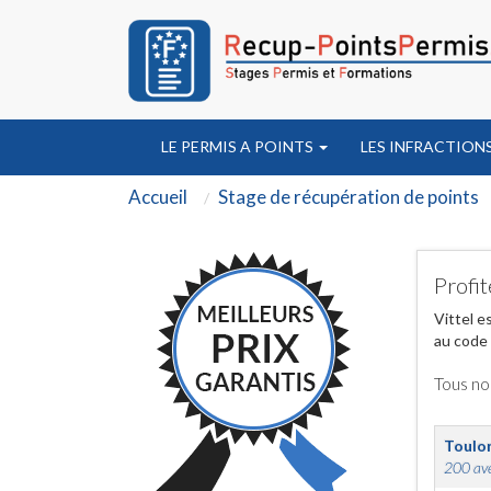
LE PERMIS A POINTS
LES INFRACTION
Accueil
Stage de récupération de points
Profit
Vittel e
au code 
Tous no
Toulo
200 ave