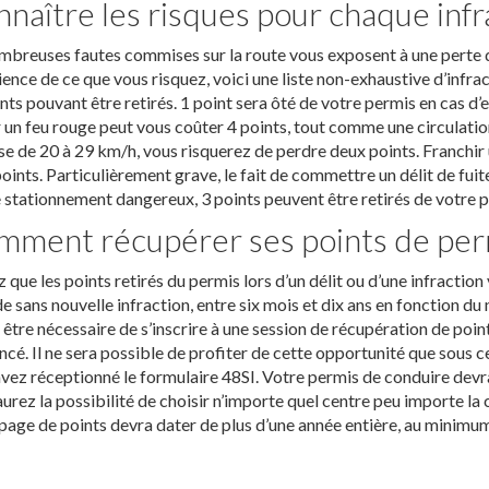
naître les risques pour chaque infr
breuses fautes commises sur la route vous exposent à une perte d
ence de ce que vous risquez, voici une liste non-exhaustive d’infr
nts pouvant être retirés. 1 point sera ôté de votre permis en cas d’
 un feu rouge peut vous coûter 4 points, tout comme une circulation
e de 20 à 29 km/h, vous risquerez de perdre deux points. Franchir 
points. Particulièrement grave, le fait de commettre un délit de fui
 stationnement dangereux, 3 points peuvent être retirés de votre p
ment récupérer ses points de per
 que les points retirés du permis lors d’un délit ou d’une infracti
e sans nouvelle infraction, entre six mois et dix ans en fonction d
t être nécessaire de s’inscrire à une session de récupération de poin
cé. Il ne sera possible de profiter de cette opportunité que sous cer
vez réceptionné le formulaire 48SI. Votre permis de conduire devra 
urez la possibilité de choisir n’importe quel centre peu importe l
page de points devra dater de plus d’une année entière, au minimum