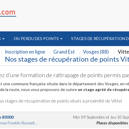
S
J'AI PERDU DES POINTS
STAGES DE RÉCUPÉRATION D
Inscription en ligne
Grand Est
Vosges (88)
Vitte
Nos stages de récupération de points Vit
ez d’une formation de rattrapage de points permis pas
st une commune française située dans le département des Vosges, en rég
de la route, nous vous proposons de suivre
un stage agréé de récupéra
us stages de récupération de points situés à proximité de Vittel
n
83000
Mer 09 Septembre
et
Jeu 10 Se
nue Franklin Roosvelt...
Places disponibles