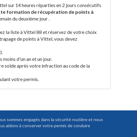
ttel sur 14 heures réparties en 2 jours consécutifs
te formation de récupération de points à
emain du deuxième jour .
tez la liste à Vittel 88 et réservez de votre choix
trapage de points à Vittel, vous devez
0.
 moins d'un an et un jour.
re solde après votre infraction au code de la
ulant votre permis.
us sommes engagés dans la sécurité routière et nous
us aidons à conserver votre permis de conduire