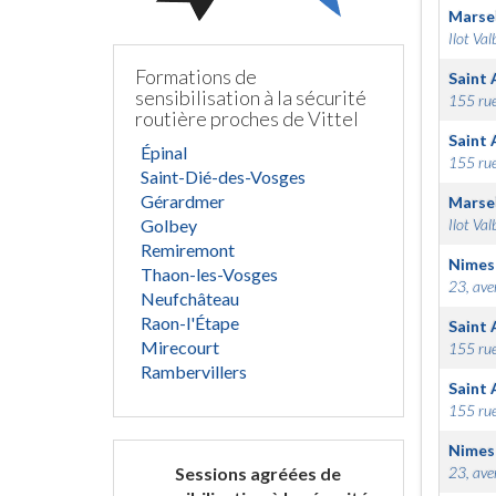
Marsei
Ilot Val
Formations de
Saint 
sensibilisation à la sécurité
155 rue
routière proches de Vittel
Saint 
Épinal
155 rue
Saint-Dié-des-Vosges
Gérardmer
Marsei
Golbey
Ilot Val
Remiremont
Nimes
Thaon-les-Vosges
23, ave
Neufchâteau
Raon-l'Étape
Saint 
Mirecourt
155 rue
Rambervillers
Saint 
155 rue
Nimes
Sessions agréées de
23, ave