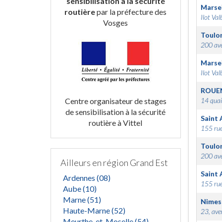
sensibilisation à la sécurité
Marsei
routière
par la préfecture des
Ilot Val
Vosges
Toulo
200 ave
Marsei
Ilot Val
ROUE
Centre organisateur de stages
14 quai
de sensibilisation à la sécurité
Saint 
routière à Vittel
155 rue
Toulo
200 ave
Ailleurs en région Grand Est
Saint 
Ardennes (08)
155 rue
Aube (10)
Marne (51)
Nimes
Haute-Marne (52)
23, ave
Meurthe-et-Moselle (54)