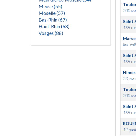
Toulo
Meuse (55)
200 ave
Moselle (57)
Bas-Rhin (67)
Saint 
Haut-Rhin (68)
155 rue
Vosges (88)
Marsei
Ilot Val
Saint 
155 rue
Nimes
23, ave
Toulo
200 ave
Saint 
155 rue
ROUE
14 quai