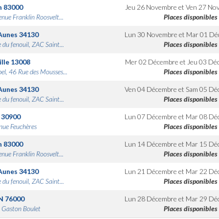
n
83000
Jeu 26 Novembre
et
Ven 27 No
nue Franklin Roosvelt...
Places disponibles
Aunes
34130
Lun 30 Novembre
et
Mar 01 Dé
 du fenouil, ZAC Saint...
Places disponibles
lle
13008
Mer 02 Décembre
et
Jeu 03 Dé
bel, 46 Rue des Mousses...
Places disponibles
Aunes
34130
Ven 04 Décembre
et
Sam 05 Dé
 du fenouil, ZAC Saint...
Places disponibles
30900
Lun 07 Décembre
et
Mar 08 Dé
nue Feuchères
Places disponibles
n
83000
Lun 14 Décembre
et
Mar 15 Dé
nue Franklin Roosvelt...
Places disponibles
Aunes
34130
Lun 21 Décembre
et
Mar 22 Dé
 du fenouil, ZAC Saint...
Places disponibles
N
76000
Lun 28 Décembre
et
Mar 29 Dé
 Gaston Boulet
Places disponibles