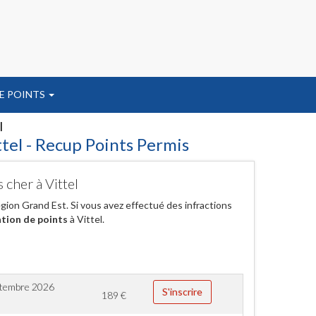
E POINTS
l
tel - Recup Points Permis
 cher à Vittel
ion Grand Est. Si vous avez effectué des infractions
tion de points
à Vittel.
ptembre 2026
S'inscrire
189
€