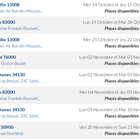
lle
13008
Mer 14 Octobre
et
Jeu 15 Oc
bel, 46 Rue des Mousses...
Places disponibles
n
83000
Lun 19 Octobre
et
Mar 20 Oc
nue Franklin Roosvelt...
Places disponibles
lle
13008
Mer 21 Octobre
et
Jeu 22 Oc
bel, 46 Rue des Mousses...
Places disponibles
N
76000
Lun 02 Novembre
et
Mar 03 No
 Gaston Boulet
Places disponibles
Aunes
34130
Lun 02 Novembre
et
Mar 03 No
 du fenouil, ZAC Saint...
Places disponibles
n
83000
Mer 04 Novembre
et
Jeu 05 No
nue Franklin Roosvelt...
Places disponibles
Aunes
34130
Lun 09 Novembre
et
Mar 10 No
 du fenouil, ZAC Saint...
Places disponibles
30900
Ven 20 Novembre
et
Sam 21 No
nue Feuchères
Places disponibles