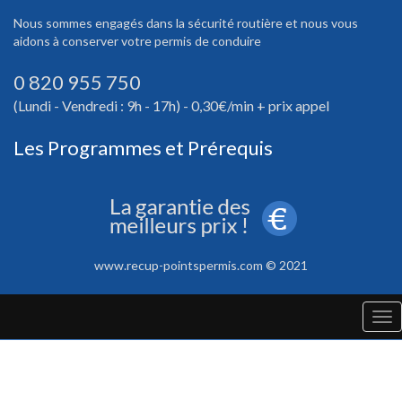
Nous sommes engagés dans la sécurité routière et nous vous
aidons à conserver votre permis de conduire
0 820 955 750
(Lundi - Vendredi : 9h - 17h) - 0,30€/min + prix appel
Les Programmes et Prérequis
www.recup-pointspermis.com © 2021
Tog
nav