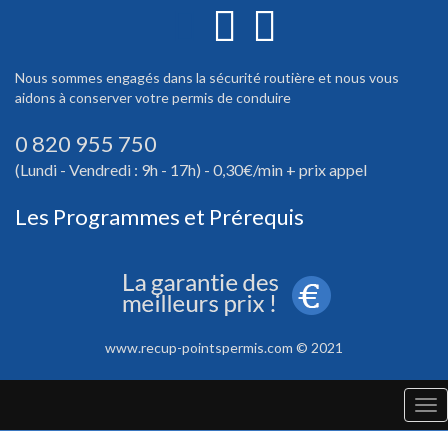
Nous sommes engagés dans la sécurité routière et nous vous
aidons à conserver votre permis de conduire
0 820 955 750
(Lundi - Vendredi : 9h - 17h) - 0,30€/min + prix appel
Les Programmes et Prérequis
www.recup-pointspermis.com © 2021
Tog
nav