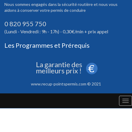
Nous sommes engagés dans la sécurité routière et nous vous
aidons à conserver votre permis de conduire
0 820 955 750
(Lundi - Vendredi : 9h - 17h) - 0,30€/min + prix appel
Les Programmes et Prérequis
www.recup-pointspermis.com © 2021
Tog
nav