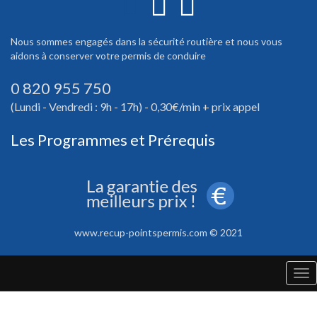
Nous sommes engagés dans la sécurité routière et nous vous
aidons à conserver votre permis de conduire
0 820 955 750
(Lundi - Vendredi : 9h - 17h) - 0,30€/min + prix appel
Les Programmes et Prérequis
www.recup-pointspermis.com © 2021
Tog
nav