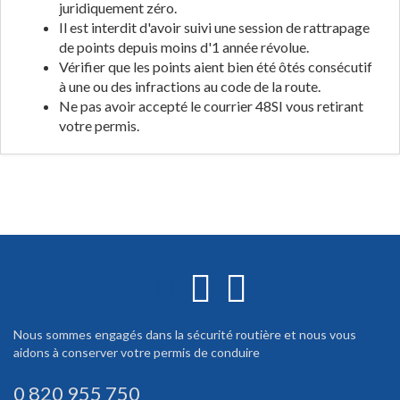
juridiquement zéro.
Il est interdit d'avoir suivi une session de rattrapage
de points depuis moins d'1 année révolue.
Vérifier que les points aient bien été ôtés consécutif
à une ou des infractions au code de la route.
Ne pas avoir accepté le courrier 48SI vous retirant
votre permis.
Nous sommes engagés dans la sécurité routière et nous vous
aidons à conserver votre permis de conduire
0 820 955 750