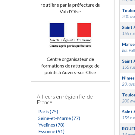
routière
par la préfecture du
Toulo
Val d'Oise
200 ave
Saint 
155 rue
Marsei
Ilot Val
Centre organisateur de
Saint 
formations de rattrapage de
155 rue
points à Auvers-sur-Oise
Nimes
23, ave
Toulo
Ailleurs en région Île-de-
200 ave
France
Paris (75)
Saint 
Seine-et-Marne (77)
155 rue
Yvelines (78)
ROUE
Essonne (91)
14 quai