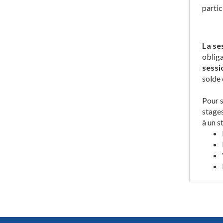
partic
La se
obliga
sessi
solde 
Pour s
stages
à un s