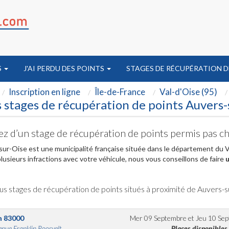
S
J'AI PERDU DES POINTS
STAGES DE RÉCUPÉRATION D
Inscription en ligne
Île-de-France
Val-d'Oise (95)
 stages de récupération de points Auvers-
ez d’un stage de récupération de points permis pas c
ur-Oise est une municipalité française située dans le département du Va
lusieurs infractions avec votre véhicule, nous vous conseillons de faire
u
us stages de récupération de points situés à proximité de Auvers-
n
83000
Mer 09 Septembre
et
Jeu 10 Se
nue Franklin Roosvelt...
Places disponibles