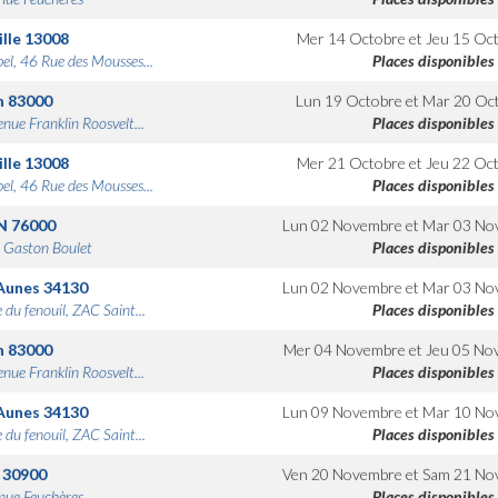
lle
13008
Mer 14 Octobre
et
Jeu 15 Oc
bel, 46 Rue des Mousses...
Places disponibles
n
83000
Lun 19 Octobre
et
Mar 20 Oc
nue Franklin Roosvelt...
Places disponibles
lle
13008
Mer 21 Octobre
et
Jeu 22 Oc
bel, 46 Rue des Mousses...
Places disponibles
N
76000
Lun 02 Novembre
et
Mar 03 No
 Gaston Boulet
Places disponibles
Aunes
34130
Lun 02 Novembre
et
Mar 03 No
 du fenouil, ZAC Saint...
Places disponibles
n
83000
Mer 04 Novembre
et
Jeu 05 No
nue Franklin Roosvelt...
Places disponibles
Aunes
34130
Lun 09 Novembre
et
Mar 10 No
 du fenouil, ZAC Saint...
Places disponibles
30900
Ven 20 Novembre
et
Sam 21 No
nue Feuchères
Places disponibles