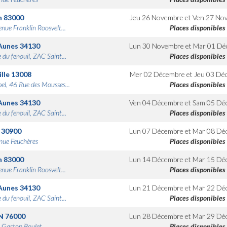
n
83000
Jeu 26 Novembre
et
Ven 27 No
nue Franklin Roosvelt...
Places disponibles
Aunes
34130
Lun 30 Novembre
et
Mar 01 Dé
 du fenouil, ZAC Saint...
Places disponibles
lle
13008
Mer 02 Décembre
et
Jeu 03 Dé
bel, 46 Rue des Mousses...
Places disponibles
Aunes
34130
Ven 04 Décembre
et
Sam 05 Dé
 du fenouil, ZAC Saint...
Places disponibles
30900
Lun 07 Décembre
et
Mar 08 Dé
nue Feuchères
Places disponibles
n
83000
Lun 14 Décembre
et
Mar 15 Dé
nue Franklin Roosvelt...
Places disponibles
Aunes
34130
Lun 21 Décembre
et
Mar 22 Dé
 du fenouil, ZAC Saint...
Places disponibles
N
76000
Lun 28 Décembre
et
Mar 29 Dé
 Gaston Boulet
Places disponibles