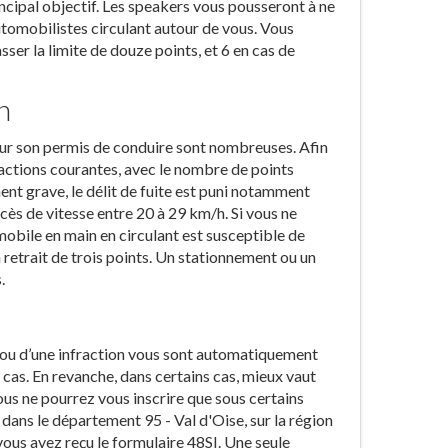
ncipal objectif. Les speakers vous pousseront à ne
automobilistes circulant autour de vous. Vous
sser la limite de douze points, et 6 en cas de
n
 sur son permis de conduire sont nombreuses. Afin
fractions courantes, avec le nombre de points
ment grave, le délit de fuite est puni notamment
xcès de vitesse entre 20 à 29 km/h. Si vous ne
mobile en main en circulant est susceptible de
 retrait de trois points. Un stationnement ou un
.
t ou d’une infraction vous sont automatiquement
es cas. En revanche, dans certains cas, mieux vaut
ous ne pourrez vous inscrire que sous certains
e dans le département 95 - Val d'Oise, sur la région
vous avez reçu le formulaire 48SI. Une seule