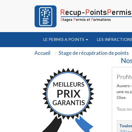
LE PERMIS A POINTS
LES INFRACTION
Accueil
Stage de récupération de points
Nos
Profit
Auvers-s
une ou p
Oise.
Tous no
Toulo
200 ave