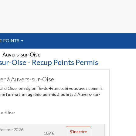
E POINTS
Auvers-sur-Oise
sur-Oise - Recup Points Permis
her à Auvers-sur-Oise
l d'Oise, en région Île-de-France. Si vous avez commis
ne formation agréée permis à points
à Auvers-sur-
sur-Oise
ptembre 2026
S'inscrire
189
€