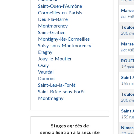
Saint-Ouen-l'Aumône
Marsei
Cormeilles-en-Parisis
Ilot Val
Deuil-la-Barre
Montmorency
Toulo
Saint-Gratien
200 ave
Montigny-lès-Cormeilles
Marsei
Soisy-sous-Montmorency
Ilot Val
Éragny
Jouy-le-Moutier
ROUE
Osny
14 quai
Vauréal
Saint 
Domont
155 rue
Saint-Leu-la-Forêt
Saint-Brice-sous-Forêt
Toulo
Montmagny
200 ave
Saint 
155 rue
Stages agréés de
Nimes
sensibilisation à la sécurité
23, ave