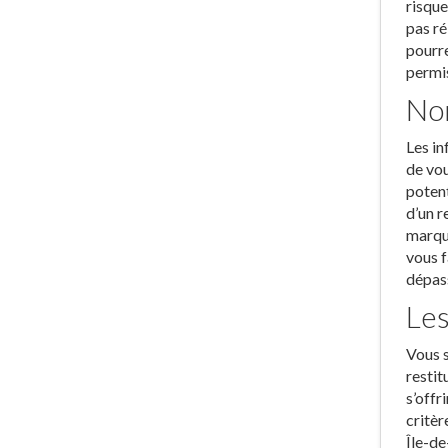
risque
pas ré
pourre
permis
Nom
Les in
de vou
potent
d’un r
marque
vous f
dépass
Les
Vous s
restit
s’offr
critèr
Île-de