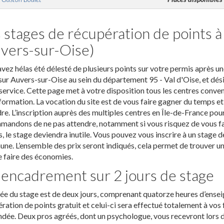
 stages de récupération de points 
vers-sur-Oise)
vez hélas été délesté de plusieurs points sur votre permis après une
sur Auvers-sur-Oise au sein du département 95 - Val d'Oise, et dési
service. Cette page met à votre disposition tous les centres conven
formation. La vocation du site est de vous faire gagner du temps e
re. L’inscription auprès des multiples centres en Île-de-France pou
andons de ne pas attendre, notamment si vous risquez de vous faire
, le stage deviendra inutile. Vous pouvez vous inscrire à un stage d
e. L’ensemble des prix seront indiqués, cela permet de trouver un
e faire des économies.
encadrement sur 2 jours de stage
ée du stage est de deux jours, comprenant quatorze heures d’ense
ration de points gratuit et celui-ci sera effectué totalement à vos 
ée. Deux pros agréés, dont un psychologue, vous recevront lors d