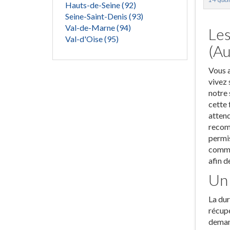
Hauts-de-Seine (92)
Seine-Saint-Denis (93)
Val-de-Marne (94)
Les
Val-d'Oise (95)
(Au
Vous a
vivez 
notre 
cette 
attend
recomm
permis
commun
afin d
Un 
La dur
récupé
demand