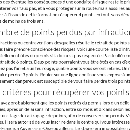
s des éventuelles conséquences d’une conduite à risque reste le pri
itérer vos faux pas, et à vous protéger sur la route, mais aussi les 
z à l’issue de cette formation récupérer 4 points en tout, sans dépa
 de moins de trois ans.
bre de points perdus par infractio
fractions ou contraventions desquelles résulte le retrait de points
s faire prendre conscience des risques, voici une courte liste d’in
iellement ôtés du permis si la loi n’est pas respectée. Particulière
etrait de 6 points. Deux points pourraient vous être ôtés en cas d’e
z pas l’arrêt à un feu rouge, quatre points vous seront retirés. Un 
aire perdre 3 points. Rouler sur une ligne continue vous expose à un
ement dangereux est susceptible de vous faire perdre trois points
 critères pour récupérer vos points
avez probablement que les points retirés du permis lors d’un déli
ués, après un délai sans infraction, entre six mois et dix ans selon l
ir un stage de rattrapage de points, afin de conserver son permis. V
es. Il sera autorisé de vous inscrire dans le centre qui vous intéress
-France, à Auvers-sur-Oise ou ailleurs. Le stage sera impossible si 