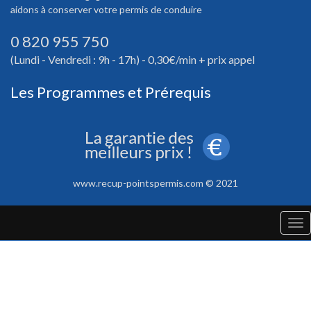
aidons à conserver votre permis de conduire
0 820 955 750
(Lundi - Vendredi : 9h - 17h) - 0,30€/min + prix appel
Les Programmes et Prérequis
www.recup-pointspermis.com © 2021
Tog
nav