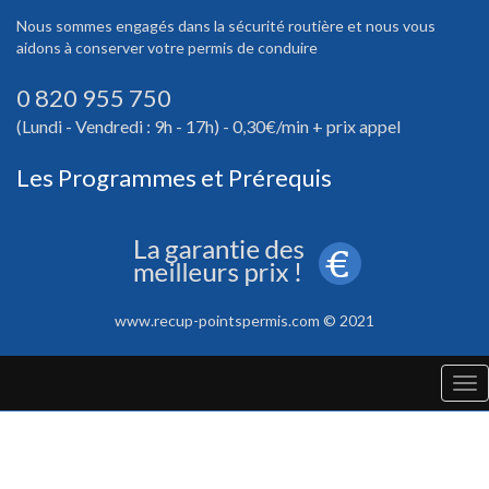
Nous sommes engagés dans la sécurité routière et nous vous
aidons à conserver votre permis de conduire
0 820 955 750
(Lundi - Vendredi : 9h - 17h) - 0,30€/min + prix appel
Les Programmes et Prérequis
www.recup-pointspermis.com © 2021
Tog
nav