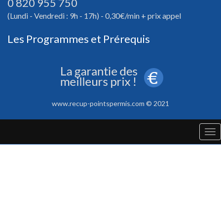
0 820 955 750
(Lundi - Vendredi : 9h - 17h) - 0,30€/min + prix appel
Les Programmes et Prérequis
www.recup-pointspermis.com © 2021
Tog
nav