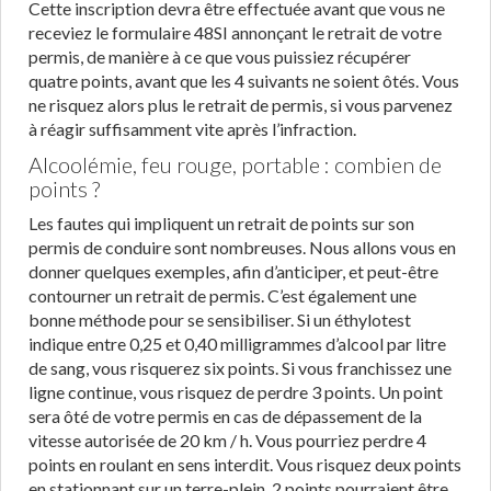
Cette inscription devra être effectuée avant que vous ne
receviez le formulaire 48SI annonçant le retrait de votre
permis, de manière à ce que vous puissiez récupérer
quatre points, avant que les 4 suivants ne soient ôtés. Vous
ne risquez alors plus le retrait de permis, si vous parvenez
à réagir suffisamment vite après l’infraction.
Alcoolémie, feu rouge, portable : combien de
points ?
Les fautes qui impliquent un retrait de points sur son
permis de conduire sont nombreuses. Nous allons vous en
donner quelques exemples, afin d’anticiper, et peut-être
contourner un retrait de permis. C’est également une
bonne méthode pour se sensibiliser. Si un éthylotest
indique entre 0,25 et 0,40 milligrammes d’alcool par litre
de sang, vous risquerez six points. Si vous franchissez une
ligne continue, vous risquez de perdre 3 points. Un point
sera ôté de votre permis en cas de dépassement de la
vitesse autorisée de 20 km / h. Vous pourriez perdre 4
points en roulant en sens interdit. Vous risquez deux points
en stationnant sur un terre-plein. 2 points pourraient être