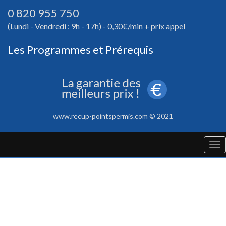
0 820 955 750
(Lundi - Vendredi : 9h - 17h) - 0,30€/min + prix appel
Les Programmes et Prérequis
www.recup-pointspermis.com © 2021
Tog
nav