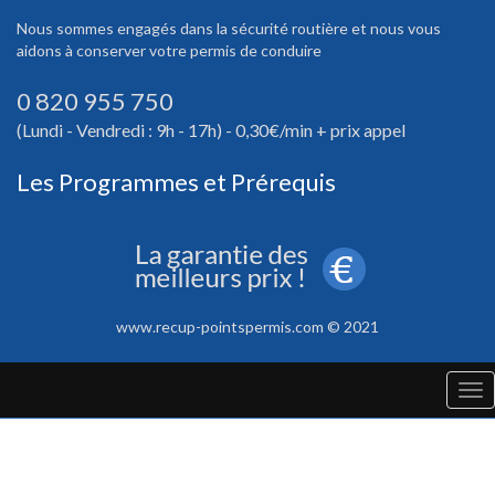
Nous sommes engagés dans la sécurité routière et nous vous
aidons à conserver votre permis de conduire
0 820 955 750
(Lundi - Vendredi : 9h - 17h) - 0,30€/min + prix appel
Les Programmes et Prérequis
www.recup-pointspermis.com © 2021
Tog
nav