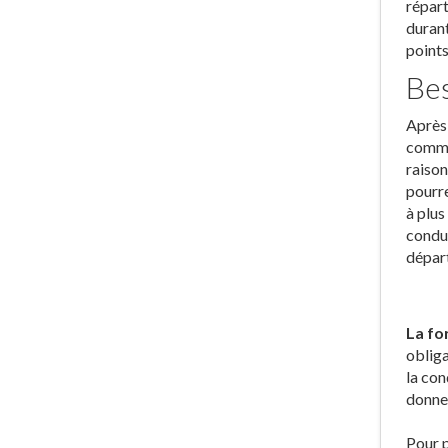
répart
durant
points
Bes
Après 
commis
raison
pourre
à plus
condui
départ
La fo
obliga
la con
donner
Pour p