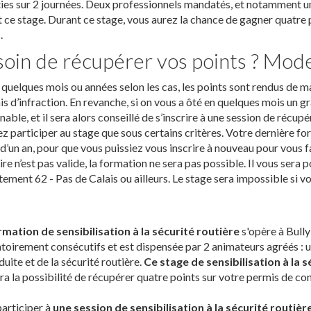
ies sur 2 journées. Deux professionnels mandatés, et notamment u
 ce stage. Durant ce stage, vous aurez la chance de gagner quatre
.
oin de récupérer vos points ? Mod
quelques mois ou années selon les cas, les points sont rendus de ma
 d’infraction. En revanche, si on vous a ôté en quelques mois un g
nable, et il sera alors conseillé de s’inscrire à une session de récu
z participer au stage que sous certains critères. Votre dernière f
 d’un an, pour que vous puissiez vous inscrire à nouveau pour vous f
re n’est pas valide, la formation ne sera pas possible. Il vous sera 
ement 62 - Pas de Calais ou ailleurs. Le stage sera impossible si v
rmation de sensibilisation à la sécurité routière
s'opère à Bully
toirement consécutifs et est dispensée par 2 animateurs agréés :
duite et de la sécurité routière.
Ce stage de sensibilisation à la 
a la possibilité de récupérer quatre points sur votre permis de con
articiper à
une session de sensibilisation à la sécurité routièr