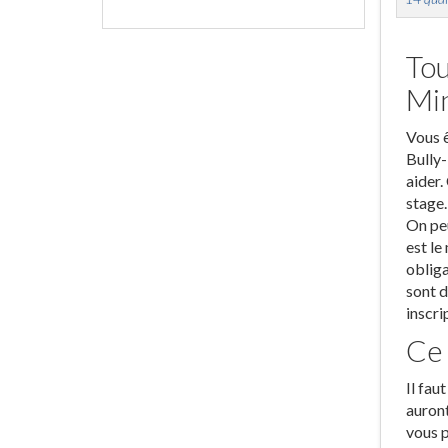
Tou
Mi
Vous ê
Bully-
aider.
stage.
On peu
est le
obliga
sont d
inscri
Ce 
Il fau
auront
vous p