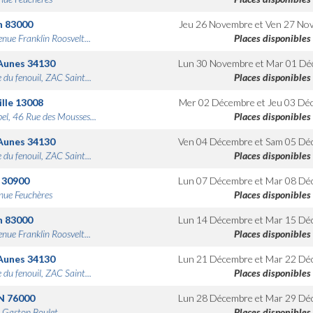
n
83000
Jeu 26 Novembre
et
Ven 27 No
nue Franklin Roosvelt...
Places disponibles
Aunes
34130
Lun 30 Novembre
et
Mar 01 Dé
 du fenouil, ZAC Saint...
Places disponibles
lle
13008
Mer 02 Décembre
et
Jeu 03 Dé
bel, 46 Rue des Mousses...
Places disponibles
Aunes
34130
Ven 04 Décembre
et
Sam 05 Dé
 du fenouil, ZAC Saint...
Places disponibles
30900
Lun 07 Décembre
et
Mar 08 Dé
nue Feuchères
Places disponibles
n
83000
Lun 14 Décembre
et
Mar 15 Dé
nue Franklin Roosvelt...
Places disponibles
Aunes
34130
Lun 21 Décembre
et
Mar 22 Dé
 du fenouil, ZAC Saint...
Places disponibles
N
76000
Lun 28 Décembre
et
Mar 29 Dé
 Gaston Boulet
Places disponibles