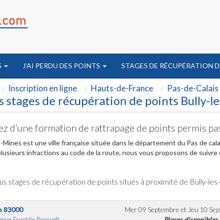
S
J'AI PERDU DES POINTS
STAGES DE RÉCUPÉRATION D
Inscription en ligne
Hauts-de-France
Pas-de-Calais
 stages de récupération de points Bully-l
ez d’une formation de rattrapage de points permis pa
s-Mines est une ville française située dans le département du Pas de cal
lusieurs infractions au code de la route, nous vous proposons de suivre
us stages de récupération de points situés à proximité de Bully-le
n
83000
Mer 09 Septembre
et
Jeu 10 Se
nue Franklin Roosvelt...
Places disponibles