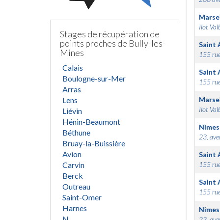
Marsei
Ilot Val
Stages de récupération de
points proches de Bully-les-
Saint 
Mines
155 rue
Calais
Saint 
Boulogne-sur-Mer
155 rue
Arras
Lens
Marsei
Ilot Val
Liévin
Hénin-Beaumont
Nimes
Béthune
23, ave
Bruay-la-Buissière
Avion
Saint 
Carvin
155 rue
Berck
Saint 
Outreau
155 rue
Saint-Omer
Harnes
Nimes
N
23, ave