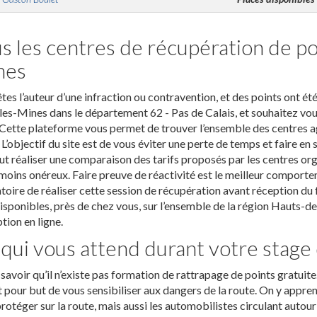
s les centres de récupération de po
nes
tes l’auteur d’une infraction ou contravention, et des points ont ét
les-Mines dans le département 62 - Pas de Calais, et souhaitez vous
 Cette plateforme vous permet de trouver l’ensemble des centres a
 L’objectif du site est de vous éviter une perte de temps et faire e
t réaliser une comparaison des tarifs proposés par les centres orga
 moins onéreux. Faire preuve de réactivité est le meilleur comporte
toire de réaliser cette session de récupération avant réception d
isponibles, près de chez vous, sur l’ensemble de la région Hauts-d
ption en ligne.
qui vous attend durant votre stage
t savoir qu’il n’existe pas formation de rattrapage de points gratuite
 pour but de vous sensibiliser aux dangers de la route. On y appren
rotéger sur la route, mais aussi les automobilistes circulant autou