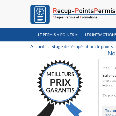
LE PERMIS A POINTS
LES INFRACTION
Accueil
Stage de récupération de points
Nos
Profit
Bully-le
une ou p
Mines.
Tous no
Toulo
200 ave