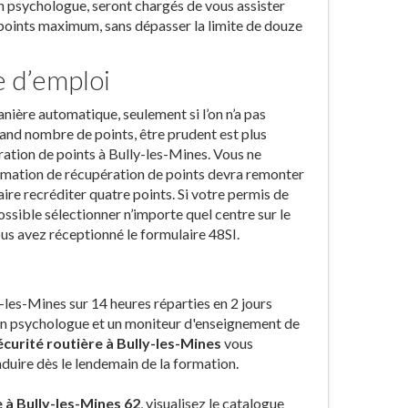
n psychologue, seront chargés de vous assister
 points maximum, sans dépasser la limite de douze
e d’emploi
nière automatique, seulement si l’on n’a pas
rand nombre de points, être prudent est plus
pération de points à Bully-les-Mines. Vous ne
ormation de récupération de points devra remonter
aire recréditer quatre points. Si votre permis de
possible sélectionner n’importe quel centre sur le
ous avez réceptionné le formulaire 48SI.
-les-Mines sur 14 heures réparties en 2 jours
 un psychologue et un moniteur d'enseignement de
sécurité routière à Bully-les-Mines
vous
duire dès le lendemain de la formation.
e à Bully-les-Mines 62
, visualisez le catalogue