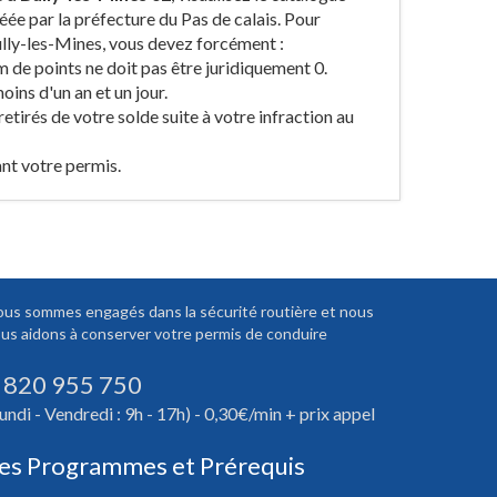
éée par la préfecture du Pas de calais. Pour
Bully-les-Mines, vous devez forcément :
 de points ne doit pas être juridiquement 0.
ins d'un an et un jour.
etirés de votre solde suite à votre infraction au
ant votre permis.
us sommes engagés dans la sécurité routière et nous
us aidons à conserver votre permis de conduire
 820 955 750
undi - Vendredi : 9h - 17h) - 0,30€/min + prix appel
es Programmes et Prérequis