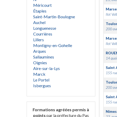
Méricourt
Marsei
Étaples
Ilot Val
Saint-Martin-Boulogne
Auchel
Toulo
Longuenesse
200 ave
Courrières
Marsei
Lillers
Ilot Val
Montigny-en-Gohelle
Arques
ROUE
Sallaumines
14 quai
Oignies
Saint 
Aire-sur-la-Lys
155 rue
Marck
Le Portel
Toulo
Isbergues
200 ave
Saint 
155 rue
Formations agréées permis à
Nimes
points
par la préfecture du Pas
23, ave