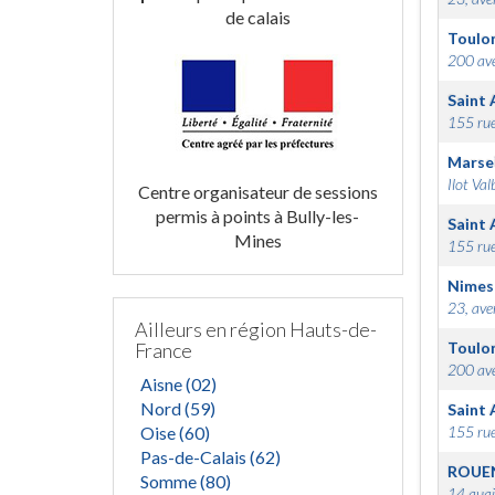
de calais
Toulo
200 ave
Saint 
155 rue
Marsei
Ilot Val
Centre organisateur de sessions
permis à points à Bully-les-
Saint 
Mines
155 rue
Nimes
23, ave
Ailleurs en région Hauts-de-
France
Toulo
200 ave
Aisne (02)
Nord (59)
Saint 
Oise (60)
155 rue
Pas-de-Calais (62)
ROUE
Somme (80)
14 quai