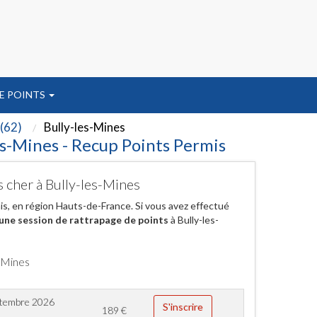
E POINTS
 (62)
Bully-les-Mines
es-Mines - Recup Points Permis
s cher à Bully-les-Mines
ais, en région Hauts-de-France. Si vous avez effectué
une session de rattrapage de points
à Bully-les-
s-Mines
ptembre 2026
S'inscrire
189
€