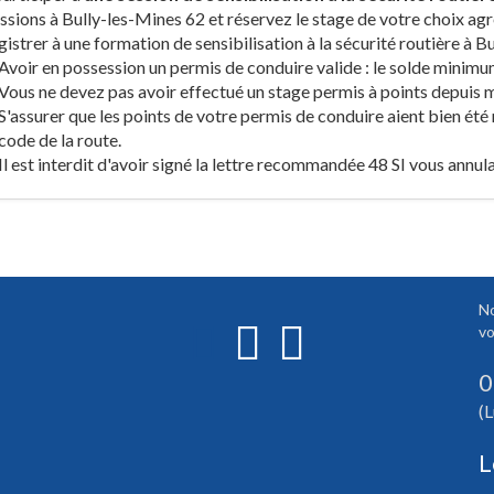
ssions à Bully-les-Mines 62 et réservez le stage de votre choix agr
gistrer à une formation de sensibilisation à la sécurité routière à 
Avoir en possession un permis de conduire valide : le solde minimum
Vous ne devez pas avoir effectué un stage permis à points depuis mo
S'assurer que les points de votre permis de conduire aient bien été r
code de la route.
Il est interdit d'avoir signé la lettre recommandée 48 SI vous annul
No
vo
0
(L
L