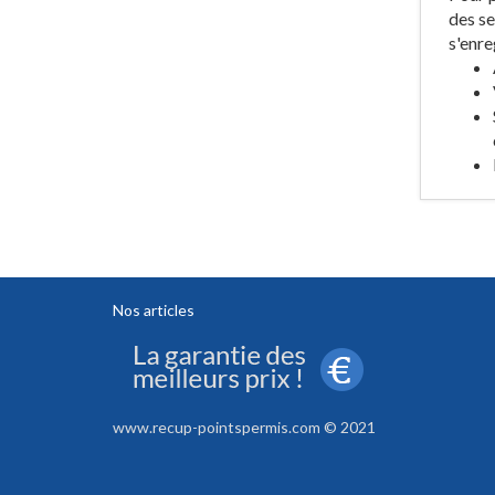
des se
s'enre
Nos articles
www.recup-pointspermis.com © 2021