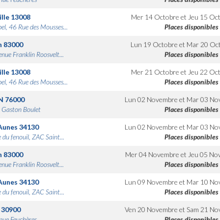
lle
13008
Mer 14 Octobre
et
Jeu 15 Oc
bel, 46 Rue des Mousses...
Places disponibles
n
83000
Lun 19 Octobre
et
Mar 20 Oc
nue Franklin Roosvelt...
Places disponibles
lle
13008
Mer 21 Octobre
et
Jeu 22 Oc
bel, 46 Rue des Mousses...
Places disponibles
N
76000
Lun 02 Novembre
et
Mar 03 No
 Gaston Boulet
Places disponibles
Aunes
34130
Lun 02 Novembre
et
Mar 03 No
 du fenouil, ZAC Saint...
Places disponibles
n
83000
Mer 04 Novembre
et
Jeu 05 No
nue Franklin Roosvelt...
Places disponibles
Aunes
34130
Lun 09 Novembre
et
Mar 10 No
 du fenouil, ZAC Saint...
Places disponibles
30900
Ven 20 Novembre
et
Sam 21 No
nue Feuchères
Places disponibles