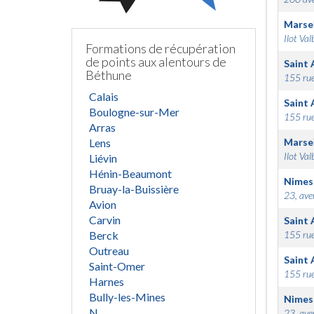
Marsei
Ilot Val
Formations de récupération
de points aux alentours de
Saint 
Béthune
155 rue
Calais
Saint 
Boulogne-sur-Mer
155 rue
Arras
Lens
Marsei
Ilot Val
Liévin
Hénin-Beaumont
Nimes
Bruay-la-Buissière
23, ave
Avion
Carvin
Saint 
Berck
155 rue
Outreau
Saint 
Saint-Omer
155 rue
Harnes
Bully-les-Mines
Nimes
N
23, ave