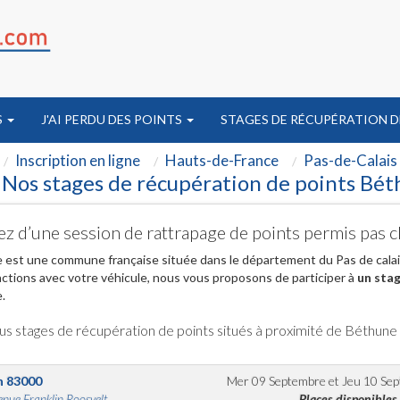
S
J'AI PERDU DES POINTS
STAGES DE RÉCUPÉRATION D
Inscription en ligne
Hauts-de-France
Pas-de-Calais
Nos stages de récupération de points Bét
ez d’une session de rattrapage de points permis pas 
est une commune française située dans le département du Pas de calais
actions avec votre véhicule, nous vous proposons de participer à
un stag
.
us stages de récupération de points situés à proximité de Béthune
n
83000
Mer 09 Septembre
et
Jeu 10 Se
nue Franklin Roosvelt...
Places disponibles