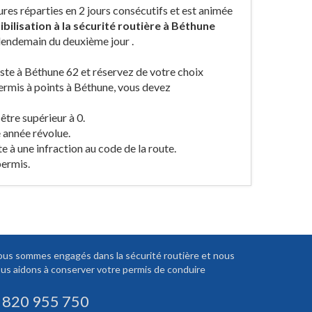
res réparties en 2 jours consécutifs et est animée
bilisation à la sécurité routière à Béthune
 lendemain du deuxième jour .
liste à Béthune 62 et réservez de votre choix
permis à points à Béthune, vous devez
être supérieur à 0.
 année révolue.
te à une infraction au code de la route.
permis.
us sommes engagés dans la sécurité routière et nous
us aidons à conserver votre permis de conduire
 820 955 750