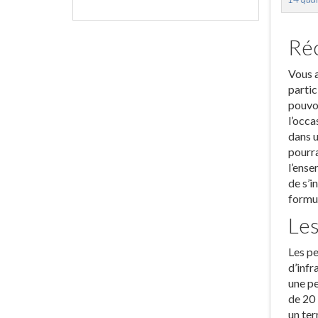
Réc
Vous a
partic
pouvon
l’occa
dans u
pourra
l’ense
de s’i
formul
Les
Les pe
d’infr
une pe
de 20 
un ter