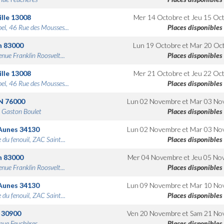
lle
13008
Mer 14 Octobre
et
Jeu 15 Oc
bel, 46 Rue des Mousses...
Places disponibles
n
83000
Lun 19 Octobre
et
Mar 20 Oc
nue Franklin Roosvelt...
Places disponibles
lle
13008
Mer 21 Octobre
et
Jeu 22 Oc
bel, 46 Rue des Mousses...
Places disponibles
N
76000
Lun 02 Novembre
et
Mar 03 No
 Gaston Boulet
Places disponibles
Aunes
34130
Lun 02 Novembre
et
Mar 03 No
 du fenouil, ZAC Saint...
Places disponibles
n
83000
Mer 04 Novembre
et
Jeu 05 No
nue Franklin Roosvelt...
Places disponibles
Aunes
34130
Lun 09 Novembre
et
Mar 10 No
 du fenouil, ZAC Saint...
Places disponibles
30900
Ven 20 Novembre
et
Sam 21 No
nue Feuchères
Places disponibles