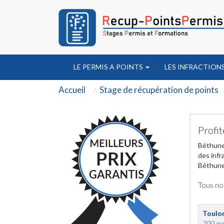
LE PERMIS A POINTS
LES INFRACTION
Accueil
Stage de récupération de points
Profit
Béthune 
des infr
Béthune
Tous no
Toulo
200 ave