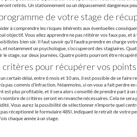
eront retirés. Un stationnement ou un dépassement dangereux peut 
programme de votre stage de récup
ider à comprendre les risques inhérents aux éventuelles conséque
pal objectif. Vous allez apprendre ne pas réitérer vos faux pas, et à 
bilistes bien sûr. Il faut savoir qu’il faudra prendre en charge vo
, et notamment un psychologue, s’occuperont des stagiaires. Quat
r le stage, sur deux journées. Quatre points pourront être récupérés
 critères pour récupérer vos points
un certain délai, entre 6 mois et 10 ans, il est possible de se fair
n n’a pas commis d’infraction. Néanmoins, si on vous a fait perdre 
t est plus profitable, et il sera alors conseillé de prendre part à 
n nombre de critères seront en revanche nécessaires. Cela ne sera 
idité. Vous aurez la possibilité de sélectionner n’importe quel centre
 pas réceptionné le formulaire 48SI, indiquant le retrait de votre per
fois chaque année à un stage.