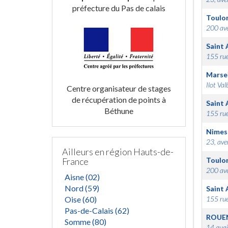
préfecture du Pas de calais
Toulo
200 ave
Saint 
155 rue
Marsei
Ilot Val
Centre organisateur de stages
de récupération de points à
Saint 
Béthune
155 rue
Nimes
23, ave
Ailleurs en région Hauts-de-
France
Toulo
200 ave
Aisne (02)
Nord (59)
Saint 
Oise (60)
155 rue
Pas-de-Calais (62)
ROUE
Somme (80)
14 quai