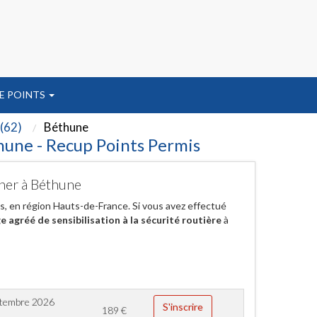
E POINTS
 (62)
Béthune
hune - Recup Points Permis
cher à Béthune
, en région Hauts-de-France. Si vous avez effectué
e agréé de sensibilisation à la sécurité routière
à
ptembre 2026
S'inscrire
189
€