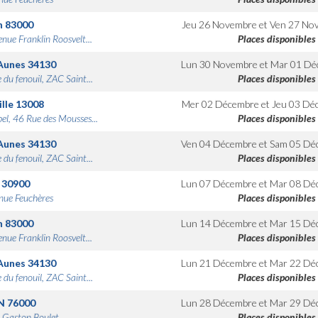
n
83000
Jeu 26 Novembre
et
Ven 27 No
nue Franklin Roosvelt...
Places disponibles
Aunes
34130
Lun 30 Novembre
et
Mar 01 Dé
 du fenouil, ZAC Saint...
Places disponibles
lle
13008
Mer 02 Décembre
et
Jeu 03 Dé
bel, 46 Rue des Mousses...
Places disponibles
Aunes
34130
Ven 04 Décembre
et
Sam 05 Dé
 du fenouil, ZAC Saint...
Places disponibles
30900
Lun 07 Décembre
et
Mar 08 Dé
nue Feuchères
Places disponibles
n
83000
Lun 14 Décembre
et
Mar 15 Dé
nue Franklin Roosvelt...
Places disponibles
Aunes
34130
Lun 21 Décembre
et
Mar 22 Dé
 du fenouil, ZAC Saint...
Places disponibles
N
76000
Lun 28 Décembre
et
Mar 29 Dé
 Gaston Boulet
Places disponibles