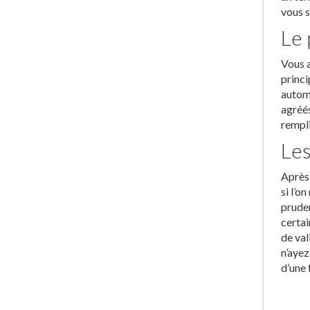
vous s
Le 
Vous a
princi
automo
agréés
rempli
Les
Après 
si l’o
pruden
certai
de val
n’ayez
d’une 