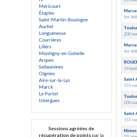
Méricourt
Marsei
Étaples
Ilot Val
Saint-Martin-Boulogne
Auchel
Toulo
Longuenesse
200 ave
Courrières
Marsei
Lillers
Ilot Val
Montigny-en-Gohelle
Arques
ROUE
Sallaumines
14 quai
Oignies
Saint 
Aire-sur-la-Lys
155 rue
Marck
Le Portel
Toulo
Isbergues
200 ave
Saint 
155 rue
Sessions agréées de
Nimes
récupération de points
par la
23, ave