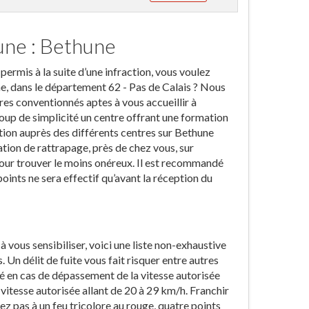
une : Bethune
ermis à la suite d’une infraction, vous voulez
e, dans le département 62 - Pas de Calais ? Nous
res conventionnés aptes à vous accueillir à
coup de simplicité un centre offrant une formation
ption auprès des différents centres sur Bethune
ation de rattrapage, près de chez vous, sur
pour trouver le moins onéreux. Il est recommandé
 points ne sera effectif qu’avant la réception du
à vous sensibiliser, voici une liste non-exhaustive
 Un délit de fuite vous fait risquer entre autres
iré en cas de dépassement de la vitesse autorisée
vitesse autorisée allant de 20 à 29 km/h. Franchir
ez pas à un feu tricolore au rouge, quatre points