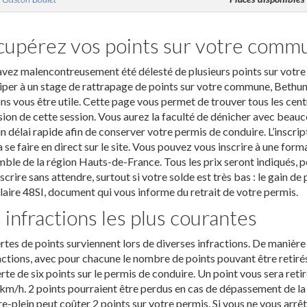
upérez vos points sur votre comm
vez malencontreusement été délesté de plusieurs points sur votre p
iper à un stage de rattrapage de points sur votre commune, Bethun
s vous être utile. Cette page vous permet de trouver tous les cent
sion de cette session. Vous aurez la faculté de dénicher avec beau
n délai rapide afin de conserver votre permis de conduire. L’inscri
 se faire en direct sur le site. Vous pouvez vous inscrire à une form
mble de la région Hauts-de-France. Tous les prix seront indiqués, 
nscrire sans attendre, surtout si votre solde est très bas : le gain de
aire 48SI, document qui vous informe du retrait de votre permis.
 infractions les plus courantes
rtes de points surviennent lors de diverses infractions. De manière 
actions, avec pour chacune le nombre de points pouvant être retirés.
rte de six points sur le permis de conduire. Un point vous sera ret
km/h. 2 points pourraient être perdus en cas de dépassement de la 
re-plein peut coûter 2 points sur votre permis. Si vous ne vous arrêt