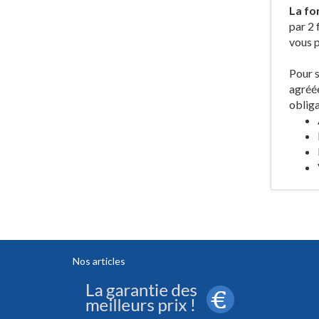
La fo
par 2 
vous p
Pour s
agréée
obliga
Nos articles