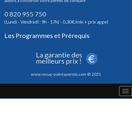
aidons à conserver votre permis de conduire
0 820 955 750
(Lundi - Vendredi : 9h - 17h) - 0,30€/min + prix appel
Les Programmes et Prérequis
www.recup-pointspermis.com © 2021
Tog
nav