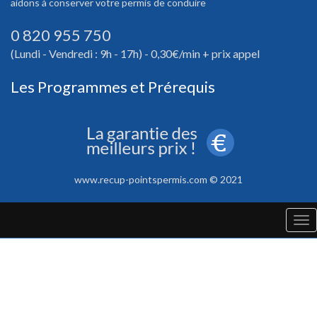
aidons à conserver votre permis de conduire
0 820 955 750
(Lundi - Vendredi : 9h - 17h) - 0,30€/min + prix appel
Les Programmes et Prérequis
www.recup-pointspermis.com © 2021
Tog
nav