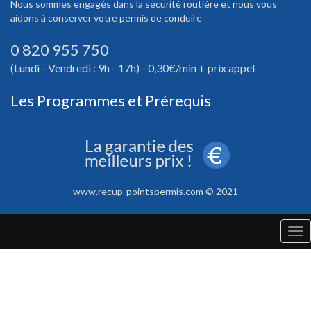
Nous sommes engagés dans la sécurité routière et nous vous
aidons à conserver votre permis de conduire
0 820 955 750
(Lundi - Vendredi : 9h - 17h) - 0,30€/min + prix appel
Les Programmes et Prérequis
www.recup-pointspermis.com © 2021
Tog
nav