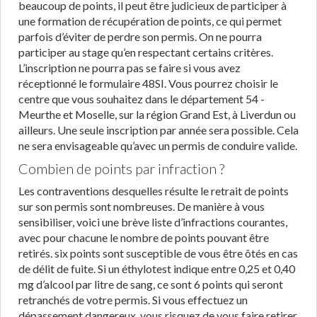
beaucoup de points, il peut être judicieux de participer à
une formation de récupération de points, ce qui permet
parfois d’éviter de perdre son permis. On ne pourra
participer au stage qu’en respectant certains critères.
L’inscription ne pourra pas se faire si vous avez
réceptionné le formulaire 48SI. Vous pourrez choisir le
centre que vous souhaitez dans le département 54 -
Meurthe et Moselle, sur la région Grand Est, à Liverdun ou
ailleurs. Une seule inscription par année sera possible. Cela
ne sera envisageable qu’avec un permis de conduire valide.
Combien de points par infraction ?
Les contraventions desquelles résulte le retrait de points
sur son permis sont nombreuses. De manière à vous
sensibiliser, voici une brève liste d’infractions courantes,
avec pour chacune le nombre de points pouvant être
retirés. six points sont susceptible de vous être ôtés en cas
de délit de fuite. Si un éthylotest indique entre 0,25 et 0,40
mg d’alcool par litre de sang, ce sont 6 points qui seront
retranchés de votre permis. Si vous effectuez un
dépassement dangereux, vous risquez de vous faire retirer