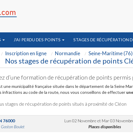
S
J'AI PERDU DES POINTS
STAGES DE RÉCUPÉRATION D
Inscription en ligne
Normandie
Seine-Maritime (76)
Nos stages de récupération de points Cl
ez d’une formation de récupération de points permis 
t une municipalité française située dans le département de la Seine Ma
s infractions au code de la route, nous vous conseillons de effectuer
une
us stages de récupération de points situés à proximité de Cléon
N
76000
Lun 02 Novembre
et
Mar 03 Novembr
 Gaston Boulet
Places disponibles