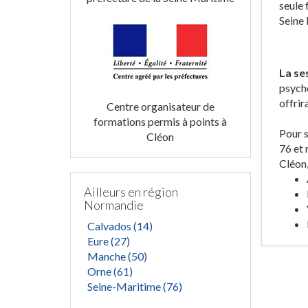
seule 
Seine 
La se
psych
offrir
Centre organisateur de
formations permis à points à
Pour s
Cléon
76 et 
Cléon,
Ailleurs en région
Normandie
Calvados (14)
Eure (27)
Manche (50)
Orne (61)
Seine-Maritime (76)