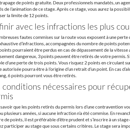
trapage de points gratuite. Deux professionnels mandatés, un agent
s de l’animation de ce stage. Après ce stage, vous aurez la possib
er la limite de 12 points.
finir avec les infractions les plus co
breuses fautes commises sur la route vous exposent à une perte de p
haustive d’infractions, accompagnées du nombre de points potentiel
oints pourraient être perdus en cas de dépassement de la vitesse a
ement dangereux, 3 points peuvent être retirés de votre permis. Si
le d’une perte de trois points. Vous risquez 2 points en circulant 
e autorisée pourra être à l’origine d’un retrait d’un point. En cas d’
ang, 6 points pourront vous être retirés.
 conditions nécessaires pour récupé
rmis
t savoir que les points retirés du permis lors d’une contravention 
u plusieurs années, si aucune infraction n’a été commise. En revanch
 de points, il est préférable d’être prudent et s’inscrire à un stag
z participer au stage que sous certains critères. Le stage sera impo