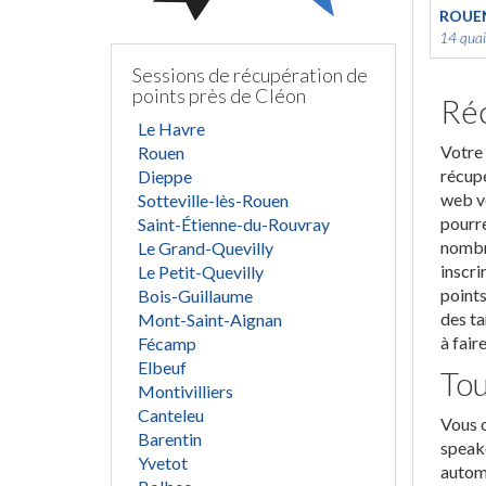
ROUE
14 quai
Sessions de récupération de
points près de Cléon
Réc
Le Havre
Votre 
Rouen
récupé
Dieppe
web vo
Sotteville-lès-Rouen
pourre
Saint-Étienne-du-Rouvray
nombre
Le Grand-Quevilly
inscri
Le Petit-Quevilly
points
Bois-Guillaume
des ta
Mont-Saint-Aignan
à fair
Fécamp
Elbeuf
Tou
Montivilliers
Canteleu
Vous o
Barentin
speake
Yvetot
automo