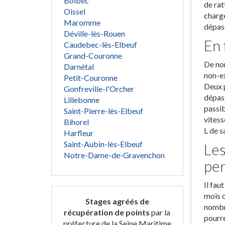
Bolbec
de rat
Oissel
chargé
Maromme
dépass
Déville-lès-Rouen
En 
Caudebec-lès-Elbeuf
Grand-Couronne
De nom
Darnétal
non-ex
Petit-Couronne
Deux p
Gonfreville-l'Orcher
dépass
Lillebonne
passib
Saint-Pierre-lès-Elbeuf
vitess
Bihorel
L de s
Harfleur
Saint-Aubin-lès-Elbeuf
Les
Notre-Dame-de-Gravenchon
pe
Il fau
mois o
Stages agréés de
nombre
récupération de points
par la
pourre
préfecture de la Seine Maritime