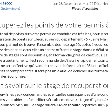
N
76000
Lun 28 Décembre
et
Mar 29 Décembr
 Gaston Boulet
Places disponibles
upérez les points de votre permis 
total de points sur votre permis de conduire est très bas, pour y r
ration de points sur Cleon, au sein du département 76 - Seine Mariti
us permet de trouver l’ensemble des lieux agréés aptes à vous rec
z dénicher en deux clics un centre offrant un stage dans un délai r
 de stages sont disponibles, en Normandie, près de chez vous. La 
re à tout moment. Il est recommandé de s’inscrire rapidement, surto
 ne sera effective qu’avant de recevoir le formulaire 48SI, qui offic
rifs seront présentés, il sera possible ainsi de dénicher une formati
e des économies.
t savoir sur le stage de récupératio
uvrir les yeux concernant les éventuelles conséquences d’une condui
rs vous aideront à modifier véritablement votre façon d’agir, et à v
bilistes bien sûr. Ce stage durera 14h en totalité, réparties sur 2 j