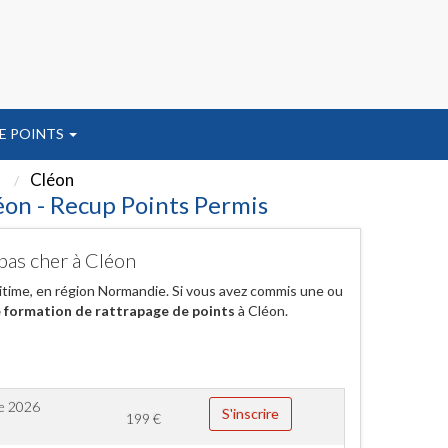
E POINTS
Cléon
éon - Recup Points Permis
pas cher à Cléon
ritime, en région Normandie. Si vous avez commis une ou
 formation de rattrapage de points
à Cléon.
e 2026
S'inscrire
199
€