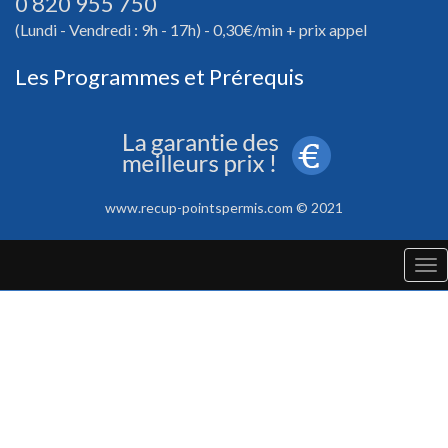
0 820 955 750
(Lundi - Vendredi : 9h - 17h) - 0,30€/min + prix appel
Les Programmes et Prérequis
www.recup-pointspermis.com © 2021
Tog
nav