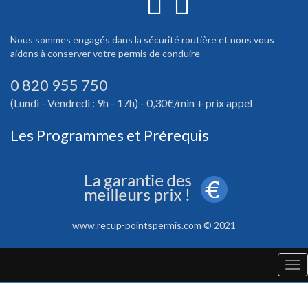
Nous sommes engagés dans la sécurité routière et nous vous
aidons à conserver votre permis de conduire
0 820 955 750
(Lundi - Vendredi : 9h - 17h) - 0,30€/min + prix appel
Les Programmes et Prérequis
www.recup-pointspermis.com © 2021
Tog
nav