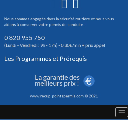
Nous sommes engagés dans la sécurité routière et nous vous
aidons à conserver votre permis de conduire
0 820 955 750
(Lundi - Vendredi : 9h - 17h) - 0,30€/min + prix appel
Les Programmes et Prérequis
www.recup-pointspermis.com © 2021
Tog
nav