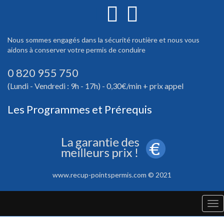
Nous sommes engagés dans la sécurité routière et nous vous
aidons à conserver votre permis de conduire
0 820 955 750
(Lundi - Vendredi : 9h - 17h) - 0,30€/min + prix appel
Les Programmes et Prérequis
www.recup-pointspermis.com © 2021
Tog
nav