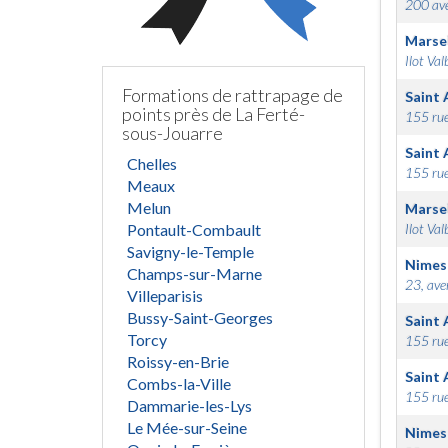
200 ave
Marsei
Ilot Val
Formations de rattrapage de
Saint 
points près de La Ferté-
155 rue
sous-Jouarre
Saint 
Chelles
155 rue
Meaux
Melun
Marsei
Pontault-Combault
Ilot Val
Savigny-le-Temple
Nimes
Champs-sur-Marne
23, ave
Villeparisis
Bussy-Saint-Georges
Saint 
Torcy
155 rue
Roissy-en-Brie
Saint 
Combs-la-Ville
155 rue
Dammarie-les-Lys
Le Mée-sur-Seine
Nimes