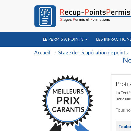
LE PERMIS A POINTS
LES INFRACTION
Accueil
Stage de récupération de points
No
Profit
La Ferté
avez com
Tous no
Toulo