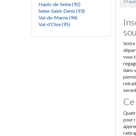
14 quai
Hauts-de-Seine (92)
Seine-Saint-Denis (93)
Val-de-Marne (94)
Ins
Val-d'Oise (95)
sou
Votre 
départ
vous t
regagn
dans v
permis
retrai
seront
Ce 
Quatre
pour r
appren
rattra