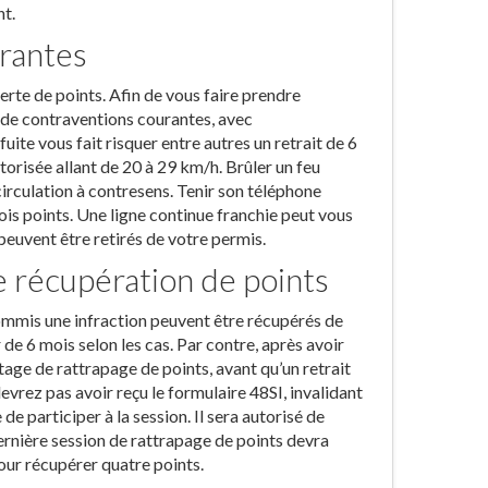
nt.
urantes
rte de points. Afin de vous faire prendre
 de contraventions courantes, avec
ite vous fait risquer entre autres un retrait de 6
torisée allant de 20 à 29 km/h. Brûler un feu
irculation à contresens. Tenir son téléphone
ois points. Une ligne continue franchie peut vous
peuvent être retirés de votre permis.
e récupération de points
ommis une infraction peuvent être récupérés de
de 6 mois selon les cas. Par contre, après avoir
age de rattrapage de points, avant qu’un retrait
evrez pas avoir reçu le formulaire 48SI, invalidant
de participer à la session. Il sera autorisé de
dernière session de rattrapage de points devra
our récupérer quatre points.