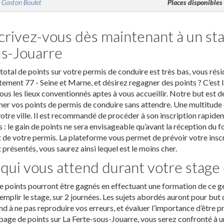
 Gaston Boulet
Places disponibles
crivez-vous dès maintenant à un sta
s-Jouarre
total de points sur votre permis de conduire est très bas, vous rés
ement 77 - Seine et Marne, et désirez regagner des points ? C’est l
ous les lieux conventionnés aptes à vous accueillir. Notre but est d
er vos points de permis de conduire sans attendre. Une multitude d
otre ville. Il est recommandé de procéder à son inscription rapidem
 : le gain de points ne sera envisageable qu’avant la réception du
t de votre permis. La plateforme vous permet de prévoir votre insc
 présentés, vous saurez ainsi lequel est le moins cher.
qui vous attend durant votre stage
 points pourront être gagnés en effectuant une formation de ce g
emplir le stage, sur 2 journées. Les sujets abordés auront pour but 
d à ne pas reproduire vos erreurs, et évaluer l’importance d’être pr
page de points sur La Ferte-sous-Jouarre, vous serez confronté à u