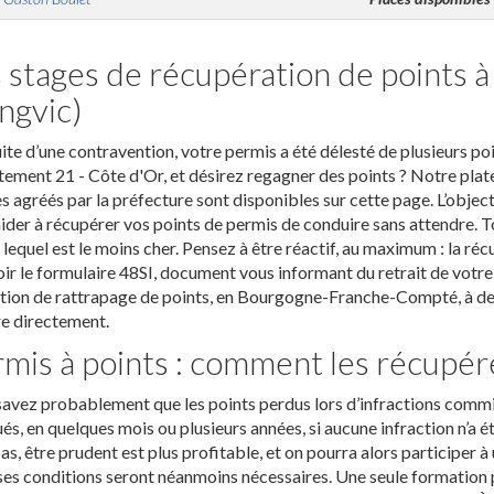
 stages de récupération de points 
ngvic)
uite d’une contravention, votre permis a été délesté de plusieurs po
ement 21 - Côte d'Or, et désirez regagner des points ? Notre plate
s agréés par la préfecture sont disponibles sur cette page. L’object
ider à récupérer vos points de permis de conduire sans attendre. To
 lequel est le moins cher. Pensez à être réactif, au maximum : la ré
ir le formulaire 48SI, document vous informant du retrait de votre 
ion de rattrapage de points, en Bourgogne-Franche-Compté, à deu
re directement.
mis à points : comment les récupér
avez probablement que les points perdus lors d’infractions comm
ués, en quelques mois ou plusieurs années, si aucune infraction n’a 
as, être prudent est plus profitable, et on pourra alors participer 
es conditions seront néanmoins nécessaires. Une seule formation p