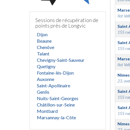
Marsei
Ilot Val
Sessions de récupération de
points près de Longvic
Saint 
155 rue
Dijon
Beaune
Saint 
Chenôve
155 rue
Talant
Marsei
Chevigny-Saint-Sauveur
Ilot Val
Quetigny
Fontaine-lès-Dijon
Nimes
Auxonne
23, ave
Saint-Apollinaire
Saint 
Genlis
155 rue
Nuits-Saint-Georges
Châtillon-sur-Seine
Saint 
Montbard
155 rue
Marsannay-la-Côte
Nimes
23, ave