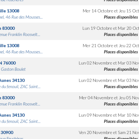
lle
13008
Mer 14 Octobre
et
Jeu 15 Oc
bel, 46 Rue des Mousses...
Places disponibles
n
83000
Lun 19 Octobre
et
Mar 20 Oc
nue Franklin Roosvelt...
Places disponibles
lle
13008
Mer 21 Octobre
et
Jeu 22 Oc
bel, 46 Rue des Mousses...
Places disponibles
N
76000
Lun 02 Novembre
et
Mar 03 No
 Gaston Boulet
Places disponibles
Aunes
34130
Lun 02 Novembre
et
Mar 03 No
 du fenouil, ZAC Saint...
Places disponibles
n
83000
Mer 04 Novembre
et
Jeu 05 No
nue Franklin Roosvelt...
Places disponibles
Aunes
34130
Lun 09 Novembre
et
Mar 10 No
 du fenouil, ZAC Saint...
Places disponibles
30900
Ven 20 Novembre
et
Sam 21 No
nue Feuchères
Places disponibles