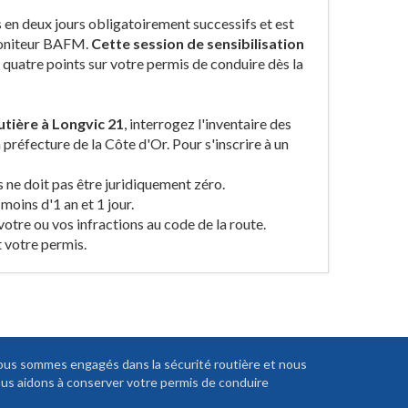
s en deux jours obligatoirement successifs et est
moniteur BAFM.
Cette session de sensibilisation
r quatre points sur votre permis de conduire dès la
utière à Longvic 21
, interrogez l'inventaire des
préfecture de la Côte d'Or. Pour s'inscrire à un
 ne doit pas être juridiquement zéro.
 moins d'1 an et 1 jour.
 votre ou vos infractions au code de la route.
 votre permis.
us sommes engagés dans la sécurité routière et nous
us aidons à conserver votre permis de conduire