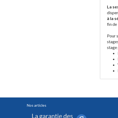
La se
dispe
à la 
fin de 
Pour s
stages
stage 
Nos articles