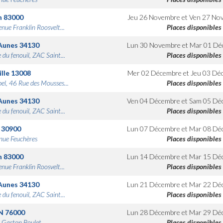
n
83000
Jeu 26 Novembre
et
Ven 27 No
nue Franklin Roosvelt...
Places disponibles
Aunes
34130
Lun 30 Novembre
et
Mar 01 Dé
 du fenouil, ZAC Saint...
Places disponibles
lle
13008
Mer 02 Décembre
et
Jeu 03 Dé
bel, 46 Rue des Mousses...
Places disponibles
Aunes
34130
Ven 04 Décembre
et
Sam 05 Dé
 du fenouil, ZAC Saint...
Places disponibles
30900
Lun 07 Décembre
et
Mar 08 Dé
nue Feuchères
Places disponibles
n
83000
Lun 14 Décembre
et
Mar 15 Dé
nue Franklin Roosvelt...
Places disponibles
Aunes
34130
Lun 21 Décembre
et
Mar 22 Dé
 du fenouil, ZAC Saint...
Places disponibles
N
76000
Lun 28 Décembre
et
Mar 29 Dé
 Gaston Boulet
Places disponibles