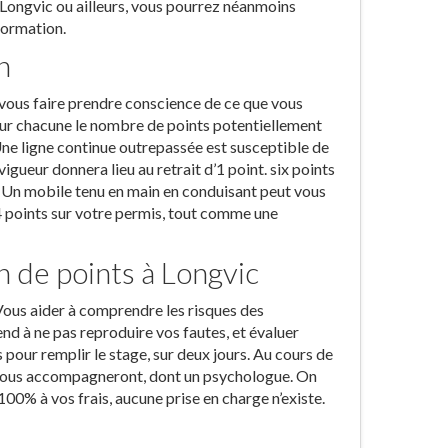
À Longvic ou ailleurs, vous pourrez néanmoins
 formation.
n
 vous faire prendre conscience de ce que vous
pour chacune le nombre de points potentiellement
Une ligne continue outrepassée est susceptible de
igueur donnera lieu au retrait d’1 point. six points
e. Un mobile tenu en main en conduisant peut vous
e 4 points sur votre permis, tout comme une
n de points à Longvic
Vous aider à comprendre les risques des
d à ne pas reproduire vos fautes, et évaluer
 pour remplir le stage, sur deux jours. Au cours de
s vous accompagneront, dont un psychologue. On
 100% à vos frais, aucune prise en charge n’existe.