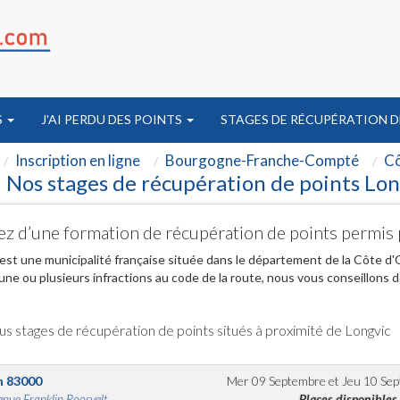
S
J'AI PERDU DES POINTS
STAGES DE RÉCUPÉRATION D
Inscription en ligne
Bourgogne-Franche-Compté
Cô
Nos stages de récupération de points Lon
ez d’une formation de récupération de points permis 
est une municipalité française située dans le département de la Côte d
ne ou plusieurs infractions au code de la route, nous vous conseillons 
us stages de récupération de points situés à proximité de Longvic
n
83000
Mer 09 Septembre
et
Jeu 10 Se
nue Franklin Roosvelt...
Places disponibles