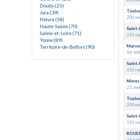
Doubs (25)
Toulo
Jura (39)
200 ave
Nièvre (58)
Haute-Saône (70)
Saint 
Saône-et-Loire (71)
155 rue
Yonne (89)
Marsei
Territoire-de-Belfort (90)
Ilot Val
Saint 
155 rue
Nimes
23, ave
Toulo
200 ave
Saint 
155 rue
ROUE
14 quai