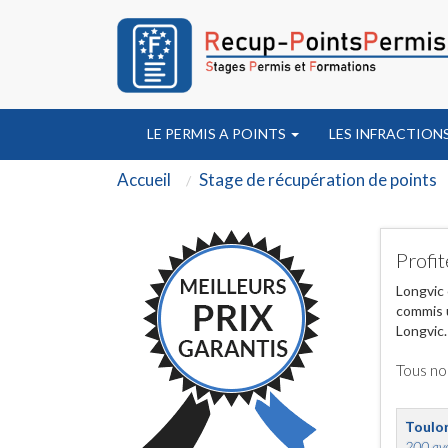
LE PERMIS A POINTS
LES INFRACTION
Accueil
Stage de récupération de points
Profit
Longvic 
commis u
Longvic.
Tous no
Toulo
200 ave