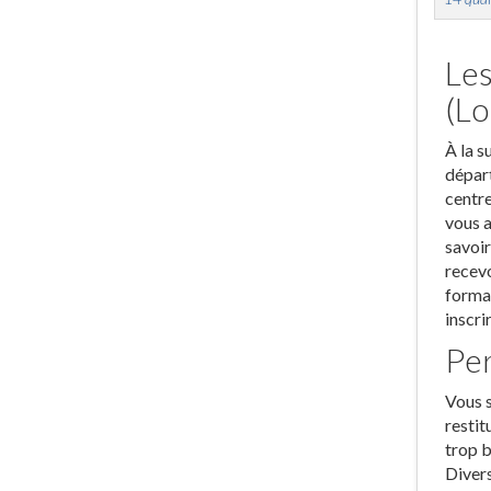
Les
(Lo
À la s
départ
centre
vous a
savoir
recevo
format
inscri
Per
Vous s
restit
trop b
Divers