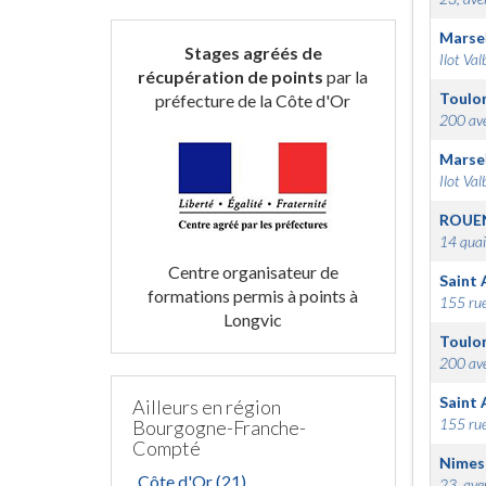
Marsei
Stages agréés de
Ilot Val
récupération de points
par la
Toulo
préfecture de la Côte d'Or
200 ave
Marsei
Ilot Val
ROUE
14 quai
Centre organisateur de
Saint 
formations permis à points à
155 rue
Longvic
Toulo
200 ave
Saint 
Ailleurs en région
155 rue
Bourgogne-Franche-
Compté
Nimes
Côte d'Or (21)
23, ave