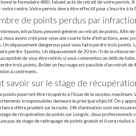
ionné le formulaire 48SI, faisant acte de retrait de votre permis. 
r votre centre. Votre permis devra être effectif pour s’inscrire à la
bre de points perdus par infractio
breuses infractions peuvent générer un retrait de points. Afin de
z, nous avons créé pour vous une courte liste d’infractions, avec 
s. Un dépassement dangereux peut vous faire perdre trois points. 
aire perdre 3 points. Un dépassement de 20 km / h de la vitesse en v
usceptible de vous être retirés si vous commettez un délit de fuit
perdre trois points. Brûler un feu rouge est passible d’un retrait d
ation à contresens.
t savoir sur le stage de récupératio
 points pourront être récupérés à l’issue de la session, maximum. 
tements irresponsables demeure le principal objectif. On y appren
rtance d’être prudent sur la route. 14h d’animation sont nécessaires
stage de récupération de points sur Longvic, deux professionnel
uve pas de stage de rattrapage de points gratuit et il sera réalisé à