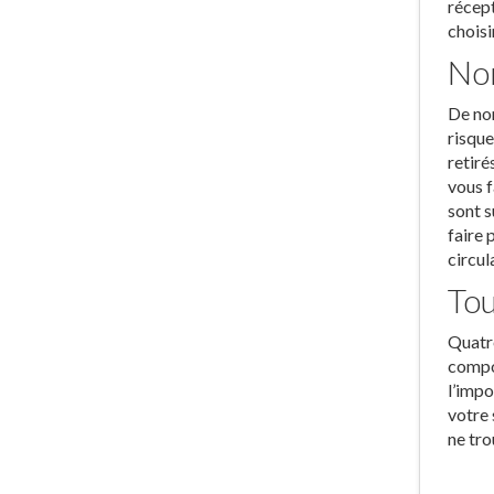
récept
choisi
Nom
De nom
risque
retiré
vous f
sont s
faire 
circul
Tou
Quatre
compor
l’impo
votre 
ne tro