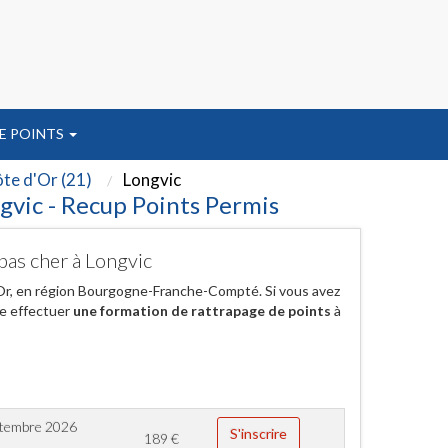
E POINTS
te d'Or (21)
Longvic
gvic - Recup Points Permis
pas cher à Longvic
'Or, en région Bourgogne-Franche-Compté. Si vous avez
de effectuer
une formation de rattrapage de points
à
ptembre 2026
S'inscrire
189
€