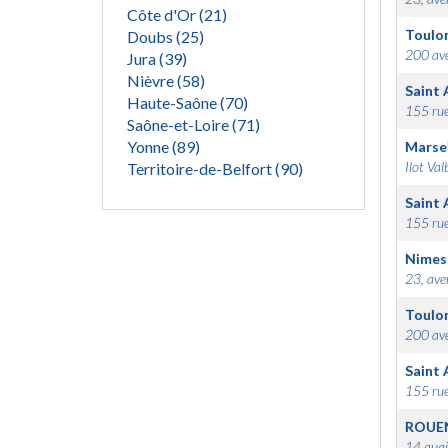
Côte d'Or (21)
Toulo
Doubs (25)
200 ave
Jura (39)
Nièvre (58)
Saint 
Haute-Saône (70)
155 rue
Saône-et-Loire (71)
Yonne (89)
Marsei
Ilot Val
Territoire-de-Belfort (90)
Saint 
155 rue
Nimes
23, ave
Toulo
200 ave
Saint 
155 rue
ROUE
14 quai