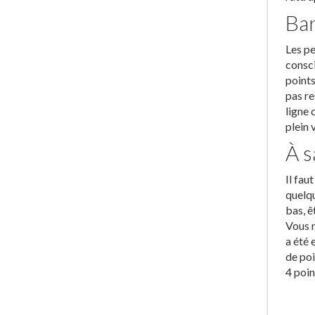
Bar
Les pe
consci
points
pas re
ligne 
plein 
À s
Il fau
quelqu
bas, ê
Vous n
a été 
de poi
4 poin