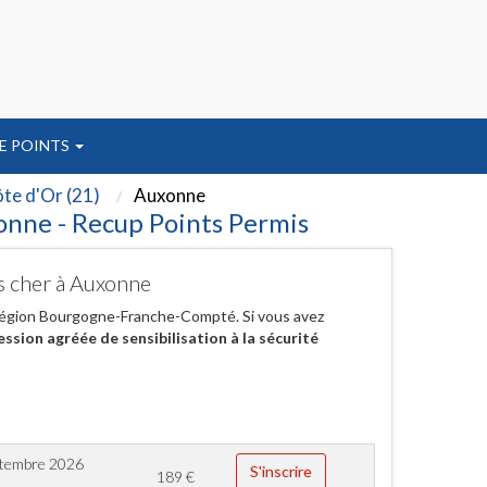
E POINTS
te d'Or (21)
Auxonne
onne - Recup Points Permis
as cher à Auxonne
n région Bourgogne-Franche-Compté. Si vous avez
ession agréée de sensibilisation à la sécurité
ptembre 2026
S'inscrire
189
€