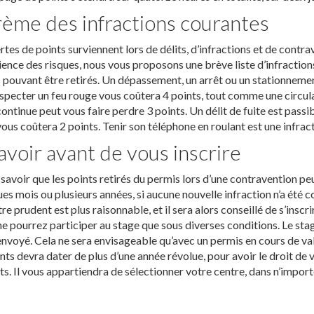
ème des infractions courantes
rtes de points surviennent lors de délits, d’infractions et de contra
ence des risques, nous vous proposons une brève liste d’infractio
 pouvant être retirés. Un dépassement, un arrêt ou un stationneme
specter un feu rouge vous coûtera 4 points, tout comme une circula
continue peut vous faire perdre 3 points. Un délit de fuite est passibl
vous coûtera 2 points. Tenir son téléphone en roulant est une infract
avoir avant de vous inscrire
t savoir que les points retirés du permis lors d’une contravention 
es mois ou plusieurs années, si aucune nouvelle infraction n’a été c
tre prudent est plus raisonnable, et il sera alors conseillé de s’insc
e pourrez participer au stage que sous diverses conditions. Le stag
envoyé. Cela ne sera envisageable qu’avec un permis en cours de va
nts devra dater de plus d’une année révolue, pour avoir le droit de 
ts. Il vous appartiendra de sélectionner votre centre, dans n’impor