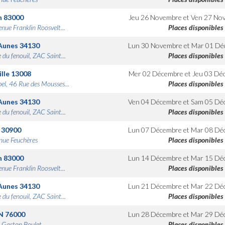
n
83000
Jeu 26 Novembre
et
Ven 27 No
nue Franklin Roosvelt...
Places disponibles
Aunes
34130
Lun 30 Novembre
et
Mar 01 Dé
 du fenouil, ZAC Saint...
Places disponibles
lle
13008
Mer 02 Décembre
et
Jeu 03 Dé
bel, 46 Rue des Mousses...
Places disponibles
Aunes
34130
Ven 04 Décembre
et
Sam 05 Dé
 du fenouil, ZAC Saint...
Places disponibles
30900
Lun 07 Décembre
et
Mar 08 Dé
nue Feuchères
Places disponibles
n
83000
Lun 14 Décembre
et
Mar 15 Dé
nue Franklin Roosvelt...
Places disponibles
Aunes
34130
Lun 21 Décembre
et
Mar 22 Dé
 du fenouil, ZAC Saint...
Places disponibles
N
76000
Lun 28 Décembre
et
Mar 29 Dé
 Gaston Boulet
Places disponibles