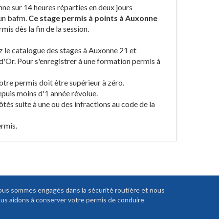
ne sur 14 heures réparties en deux jours
 un bafm.
Ce stage permis à points à Auxonne
mis dès la fin de la session.
ez le catalogue des stages à Auxonne 21 et
d'Or. Pour s'enregistrer à une formation permis à
otre permis doit être supérieur à zéro.
epuis moins d'1 année révolue.
ôtés suite à une ou des infractions au code de la
ermis.
us sommes engagés dans la sécurité routière et nous
us aidons à conserver votre permis de conduire