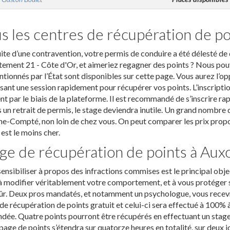
s les centres de récupération de p
uite d’une contravention, votre permis de conduire a été délesté de
ement 21 - Côte d'Or, et aimeriez regagner des points ? Nous pouvo
tionnés par l’État sont disponibles sur cette page. Vous aurez l’o
ant une session rapidement pour récupérer vos points. L’inscriptio
 par le biais de la plateforme. Il est recommandé de s’inscrire rapi
s un retrait de permis, le stage deviendra inutile. Un grand nombr
e-Compté, non loin de chez vous. On peut comparer les prix proposé
 est le moins cher.
ge de récupération de points à Aux
ensibiliser à propos des infractions commises est le principal obje
à modifier véritablement votre comportement, et à vous protéger su
ûr. Deux pros mandatés, et notamment un psychologue, vous recevro
de récupération de points gratuit et celui-ci sera effectué à 100% à
ée. Quatre points pourront être récupérés en effectuant un stage
page de points s’étendra sur quatorze heures en totalité, sur deux j