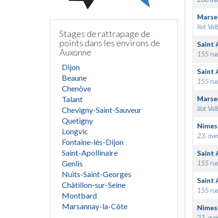
Marsei
Ilot Val
Stages de rattrapage de
points dans les environs de
Saint 
Auxonne
155 rue
Dijon
Saint 
Beaune
155 rue
Chenôve
Talant
Marsei
Ilot Val
Chevigny-Saint-Sauveur
Quetigny
Nimes
Longvic
23, ave
Fontaine-lès-Dijon
Saint-Apollinaire
Saint 
Genlis
155 rue
Nuits-Saint-Georges
Saint 
Châtillon-sur-Seine
155 rue
Montbard
Marsannay-la-Côte
Nimes
23, ave