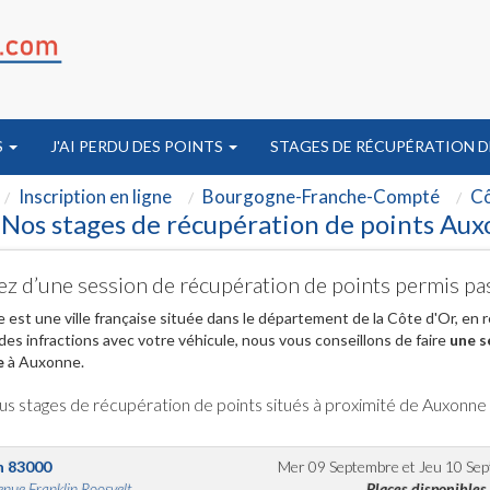
S
J'AI PERDU DES POINTS
STAGES DE RÉCUPÉRATION D
Inscription en ligne
Bourgogne-Franche-Compté
Cô
Nos stages de récupération de points Aux
ez d’une session de récupération de points permis p
est une ville française située dans le département de la Côte d'Or, e
es infractions avec votre véhicule, nous vous conseillons de faire
une s
e
à Auxonne.
us stages de récupération de points situés à proximité de Auxonne
n
83000
Mer 09 Septembre
et
Jeu 10 Se
nue Franklin Roosvelt...
Places disponibles