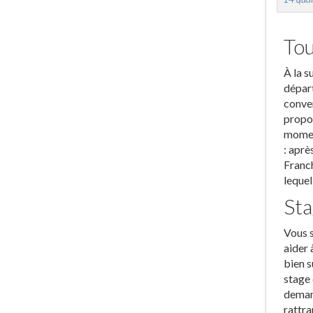
Tou
À la s
départ
conven
propos
moment
: aprè
Franch
lequel
Sta
Vous s
aider 
bien s
stage 
demand
rattra