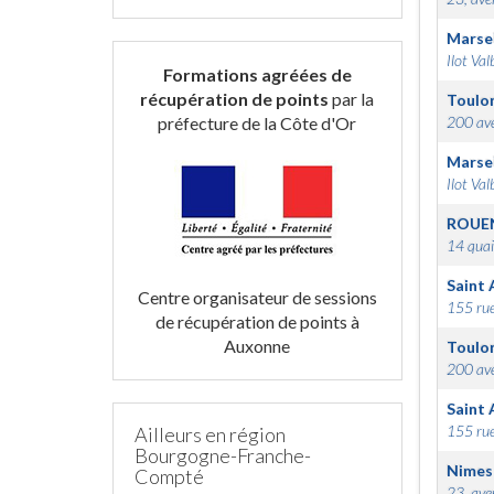
Marsei
Ilot Val
Formations agréées de
récupération de points
par la
Toulo
préfecture de la Côte d'Or
200 ave
Marsei
Ilot Val
ROUE
14 quai
Saint 
Centre organisateur de sessions
155 rue
de récupération de points à
Auxonne
Toulo
200 ave
Saint 
155 rue
Ailleurs en région
Bourgogne-Franche-
Nimes
Compté
23, ave