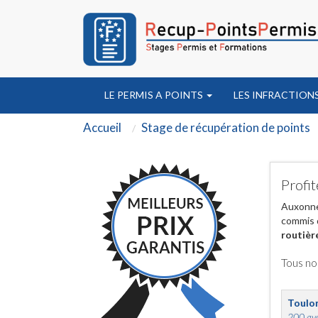
LE PERMIS A POINTS
LES INFRACTION
Accueil
Stage de récupération de points
Profit
Auxonne 
commis d
routièr
Tous no
Toulo
200 ave