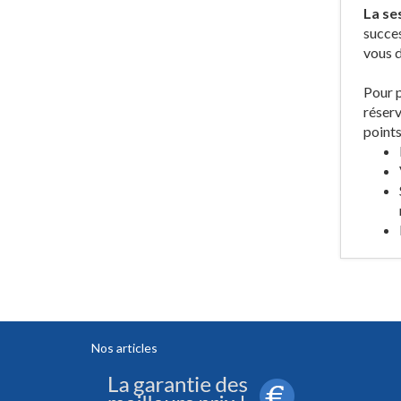
La ses
succes
vous d
Pour p
réserv
points
Nos articles