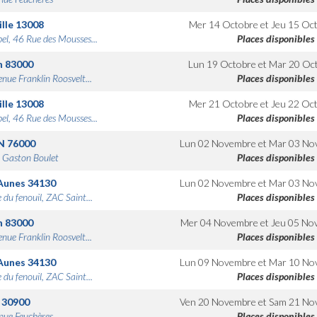
lle
13008
Mer 14 Octobre
et
Jeu 15 Oc
bel, 46 Rue des Mousses...
Places disponibles
n
83000
Lun 19 Octobre
et
Mar 20 Oc
nue Franklin Roosvelt...
Places disponibles
lle
13008
Mer 21 Octobre
et
Jeu 22 Oc
bel, 46 Rue des Mousses...
Places disponibles
N
76000
Lun 02 Novembre
et
Mar 03 No
 Gaston Boulet
Places disponibles
Aunes
34130
Lun 02 Novembre
et
Mar 03 No
 du fenouil, ZAC Saint...
Places disponibles
n
83000
Mer 04 Novembre
et
Jeu 05 No
nue Franklin Roosvelt...
Places disponibles
Aunes
34130
Lun 09 Novembre
et
Mar 10 No
 du fenouil, ZAC Saint...
Places disponibles
30900
Ven 20 Novembre
et
Sam 21 No
nue Feuchères
Places disponibles