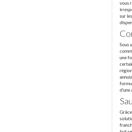
vous r
irresp
sur le
dispen
Com
Sous u
commis
une fo
certai
région
annula
formul
d’une 
Sau
Grâce 
soluti
franch
but se