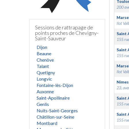
Toulo
200 ave
Marsei
Ilot Val
Sessions de rattrapage de
points proches de Chevigny-
Saint 
Saint-Sauveur
155 rue
Dijon
Saint 
Beaune
155 rue
Chenôve
Talant
Marsei
Ilot Val
Quetigny
Longvic
Nimes
Fontaine-lès-Dijon
23, ave
Auxonne
Saint-Apollinaire
Saint 
Genlis
155 rue
Nuits-Saint-Georges
Saint 
Châtillon-sur-Seine
155 rue
Montbard