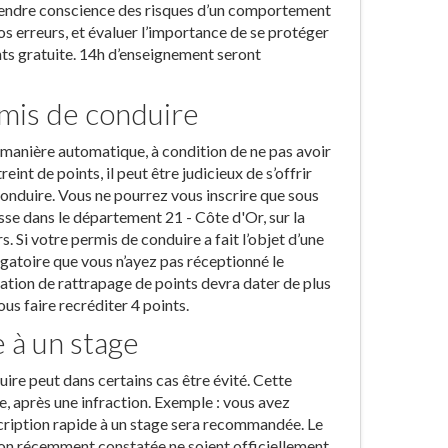
prendre conscience des risques d’un comportement
s erreurs, et évaluer l’importance de se protéger
ints gratuite. 14h d’enseignement seront
mis de conduire
e manière automatique, à condition de ne pas avoir
int de points, il peut être judicieux de s’offrir
onduire. Vous ne pourrez vous inscrire que sous
resse dans le département 21 - Côte d'Or, sur la
Si votre permis de conduire a fait l’objet d’une
ligatoire que vous n’ayez pas réceptionné le
mation de rattrapage de points devra dater de plus
us faire recréditer 4 points.
 à un stage
ire peut dans certains cas être évité. Cette
e, après une infraction. Exemple : vous avez
nscription rapide à un stage sera recommandée. Le
ction récemment constatée ne soient officiellement