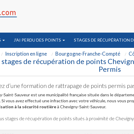
S
J'AI PERDU DES POINTS
STAGES DE RÉCUPÉRATION D
Inscription en ligne
Bourgogne-Franche-Compté
Cô
 stages de récupération de points Chevign
Permis
ez d’une formation de rattrapage de points permis p
-Saint-Sauveur est une municipalité française située dans le départem
Si vous avez effectué une infraction avec votre véhicule, nous vous pr
isation à la sécurité routière
à Chevigny-Saint-Sauveur.
us stages de récupération de points situés à proximité de Chevign