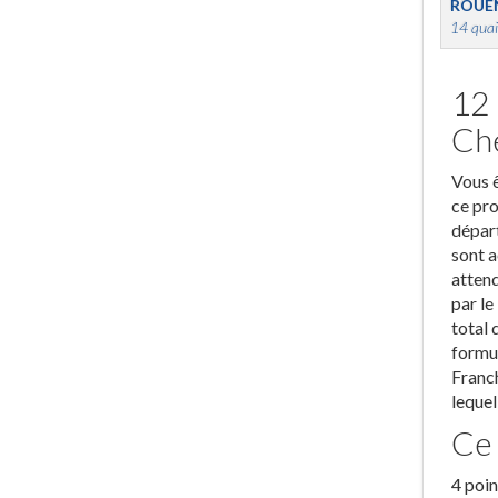
ROUE
14 quai
12 
Che
Vous ê
ce pro
départ
sont a
attend
par le
total 
formul
Franch
lequel
Ce 
4 poin