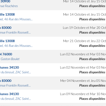
30900
Mer 14 Octobre
et
Jeu 15 Oc
nue Feuchères
Places disponibles
lle
13008
Mer 14 Octobre
et
Jeu 15 Oc
bel, 46 Rue des Mousses...
Places disponibles
n
83000
Lun 19 Octobre
et
Mar 20 Oc
nue Franklin Roosvelt...
Places disponibles
lle
13008
Mer 21 Octobre
et
Jeu 22 Oc
bel, 46 Rue des Mousses...
Places disponibles
N
76000
Lun 02 Novembre
et
Mar 03 No
 Gaston Boulet
Places disponibles
Aunes
34130
Lun 02 Novembre
et
Mar 03 No
 du fenouil, ZAC Saint...
Places disponibles
n
83000
Mer 04 Novembre
et
Jeu 05 No
nue Franklin Roosvelt...
Places disponibles
Aunes
34130
Lun 09 Novembre
et
Mar 10 No
 du fenouil, ZAC Saint...
Places disponibles