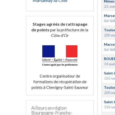
Marsannay-la-Côte
Nimes
23, ave
Marsei
Ilot Val
Stages agréés de rattrapage
de points
par la préfecture de la
Toulo
Côte d'Or
200 ave
Marsei
Ilot Val
ROUE
14 quai
Saint 
Centre organisateur de
155 rue
formations de récupération de
points à Chevigny-Saint-Sauveur
Toulo
200 ave
Saint 
155 rue
Ailleurs en région
Bourgogne-Franche-