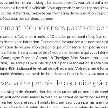
ecevront lors de ce ce stage. Les sujets abordés vous aideront à 
onsable à bord d’un véhicule. Vous apprendrez ne pas reproduire vo
s routes. Attention, il n’existe pas formation de récupération de po
sées, réparties sur deux journées.
ment récupérer ses points de per
n certain délai, entre 6 mois et 10 ans, les points sont récupérés d
 de nouvelle infraction. En revanche, lorsque l’on a un nombre restre
rmation de récupération de points, pour conserver son permis de c
ns critères. Il sera autorisé de sélectionner le centre qui vous inté
 Bourgogne-Franche-Compté, à Chevigny-Saint-Sauveur ou ailleurs. 
tion, il ne sera pas possible de participer à la formation. Il sera ob
aire 48SI, indiquant le retrait de votre permis. Votre dernière for
année révolue, pour avoir le droit de vous inscrire à nouveau pour vo
vez votre permis de conduire grâce
aux stages de récupération de points, un retrait de permis de condu
on peut donc vous sauver la mise, en se hâtant de participer au stag
i un feu rouge, et seuls 4 points figuraient sur votre permis, une i
ra de récupérer 4 points de plus, avant que les 4 points de l’infra