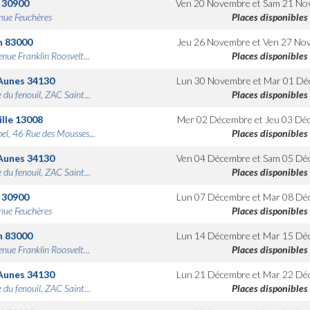
30900
Ven 20 Novembre
et
Sam 21 No
nue Feuchères
Places disponibles
n
83000
Jeu 26 Novembre
et
Ven 27 No
nue Franklin Roosvelt...
Places disponibles
Aunes
34130
Lun 30 Novembre
et
Mar 01 Dé
 du fenouil, ZAC Saint...
Places disponibles
lle
13008
Mer 02 Décembre
et
Jeu 03 Dé
bel, 46 Rue des Mousses...
Places disponibles
Aunes
34130
Ven 04 Décembre
et
Sam 05 Dé
 du fenouil, ZAC Saint...
Places disponibles
30900
Lun 07 Décembre
et
Mar 08 Dé
nue Feuchères
Places disponibles
n
83000
Lun 14 Décembre
et
Mar 15 Dé
nue Franklin Roosvelt...
Places disponibles
Aunes
34130
Lun 21 Décembre
et
Mar 22 Dé
 du fenouil, ZAC Saint...
Places disponibles