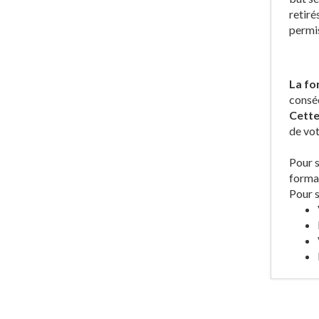
retiré
permis
La fo
conséc
Cette
de vot
Pour s
format
Pour s