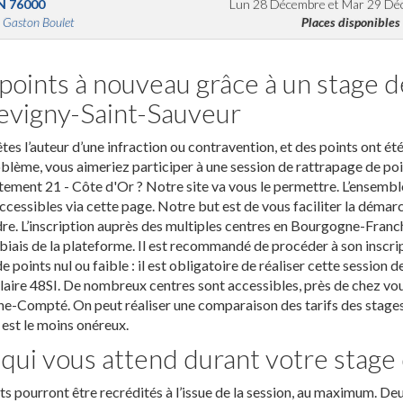
N
76000
Lun 28 Décembre
et
Mar 29 Dé
 Gaston Boulet
Places disponibles
points à nouveau grâce à un stage d
vigny-Saint-Sauveur
tes l’auteur d’une infraction ou contravention, et des points ont été
blème, vous aimeriez participer à une session de rattrapage de poi
ement 21 - Côte d'Or ? Notre site va vous le permettre. L’ensembl
ccessibles via cette page. Notre but est de vous faciliter la démar
re. L’inscription auprès des multiples centres en Bourgogne-Fra
 biais de la plateforme. Il est recommandé de procéder à son inscr
de points nul ou faible : il est obligatoire de réaliser cette session
aire 48SI. De nombreux centres sont accessibles, près de chez vou
e-Compté. On peut réaliser une comparaison des tarifs des stages
 est le moins onéreux.
qui vous attend durant votre stage
ts pourront être recrédités à l’issue de la session, au maximum. D