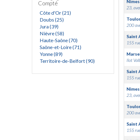
Nimes
Compté
23, ave
Côte d'Or (21)
Toulo
Doubs (25)
200 ave
Jura (39)
Nièvre (58)
Saint 
Haute-Saône (70)
155 rue
Saône-et-Loire (71)
Yonne (89)
Marsei
Ilot Val
Territoire-de-Belfort (90)
Saint 
155 rue
Nimes
23, ave
Toulo
200 ave
Saint 
155 rue