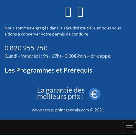
Nous sommes engagés dans la sécurité routière et nous vous
aidons à conserver votre permis de conduire
0 820 955 750
(Lundi - Vendredi : 9h - 17h) - 0,30€/min + prix appel
Les Programmes et Prérequis
www.recup-pointspermis.com © 2021
Tog
nav