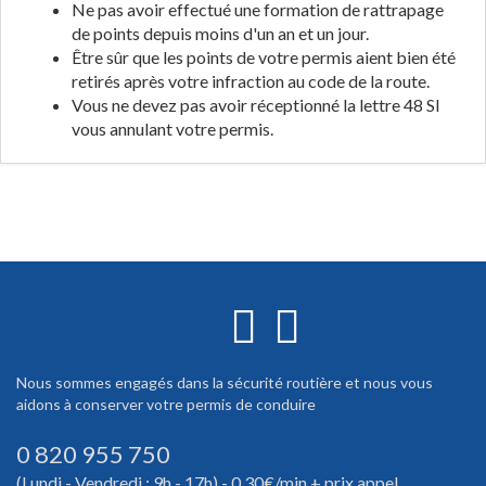
Ne pas avoir effectué une formation de rattrapage
de points depuis moins d'un an et un jour.
Être sûr que les points de votre permis aient bien été
retirés après votre infraction au code de la route.
Vous ne devez pas avoir réceptionné la lettre 48 SI
vous annulant votre permis.
Nous sommes engagés dans la sécurité routière et nous vous
aidons à conserver votre permis de conduire
0 820 955 750
(Lundi - Vendredi : 9h - 17h) - 0,30€/min + prix appel