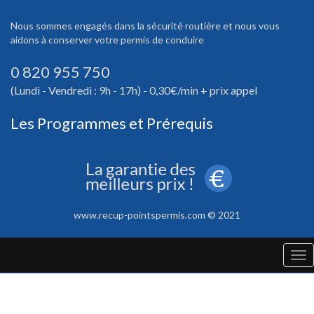
Nous sommes engagés dans la sécurité routière et nous vous
aidons à conserver votre permis de conduire
0 820 955 750
(Lundi - Vendredi : 9h - 17h) - 0,30€/min + prix appel
Les Programmes et Prérequis
www.recup-pointspermis.com © 2021
Tog
nav