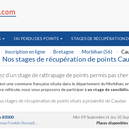
S
J'AI PERDU DES POINTS
STAGES DE RÉCUPÉRATION D
Inscription en ligne
Bretagne
Morbihan (56)
Ca
Nos stages de récupération de points Ca
ez d’un stage de rattrapage de points permis pas che
st une commune française située dans le département du Morbihan, en r
re véhicule, nous vous proposons de participer à
un stage de sensibilis
us stages de récupération de points situés à proximité de Caudan
n
83000
Mer 09 Septembre
et
Jeu 10 Se
nue Franklin Roosvelt...
Places disponibles