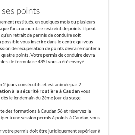
 ses points
uement restitués, en quelques mois ou plusieurs
que l’on a un nombre restreint de points, il peut
 qu’un retrait de permis de conduire soit
possible vous inscrire dans le centre qui vous
ession de récupération de points devra remonter à
r quatre points. Votre permis de conduire devra
ble si le formulaire 48SI vous a été envoyé.
n 2 jours consécutifs et est animée par 2
ation à la sécurité routière à Caudan
vous
 dès le lendemain du 2ème jour du stage.
liste des formations à Caudan 56 et réservez la
iper à une session permis à points à Caudan, vous
ur votre permis doit être juridiquement supérieur à