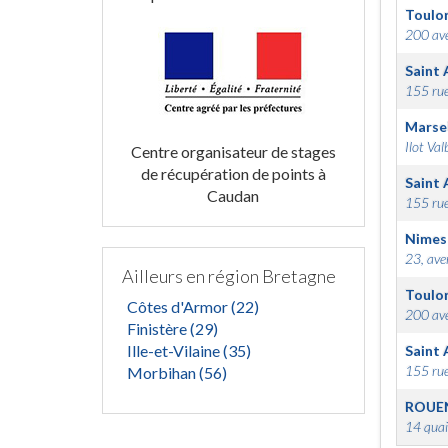
Toulo
200 ave
Saint 
155 rue
Marsei
Ilot Val
Centre organisateur de stages
de récupération de points à
Saint 
Caudan
155 rue
Nimes
23, ave
Ailleurs en région Bretagne
Toulo
Côtes d'Armor (22)
200 ave
Finistère (29)
Ille-et-Vilaine (35)
Saint 
155 rue
Morbihan (56)
ROUE
14 quai