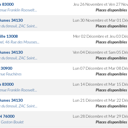
n
83000
Jeu 26 Novembre
et
Ven 27 No
nue Franklin Roosvelt...
Places disponibles
Aunes
34130
Lun 30 Novembre
et
Mar 01 Dé
 du fenouil, ZAC Saint...
Places disponibles
lle
13008
Mer 02 Décembre
et
Jeu 03 Dé
bel, 46 Rue des Mousses...
Places disponibles
Aunes
34130
Ven 04 Décembre
et
Sam 05 Dé
 du fenouil, ZAC Saint...
Places disponibles
30900
Lun 07 Décembre
et
Mar 08 Dé
nue Feuchères
Places disponibles
n
83000
Lun 14 Décembre
et
Mar 15 Dé
nue Franklin Roosvelt...
Places disponibles
Aunes
34130
Lun 21 Décembre
et
Mar 22 Dé
 du fenouil, ZAC Saint...
Places disponibles
N
76000
Lun 28 Décembre
et
Mar 29 Dé
 Gaston Boulet
Places disponibles