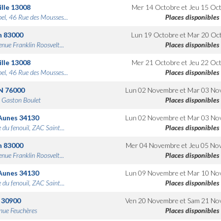
lle
13008
Mer 14 Octobre
et
Jeu 15 Oc
bel, 46 Rue des Mousses...
Places disponibles
n
83000
Lun 19 Octobre
et
Mar 20 Oc
nue Franklin Roosvelt...
Places disponibles
lle
13008
Mer 21 Octobre
et
Jeu 22 Oc
bel, 46 Rue des Mousses...
Places disponibles
N
76000
Lun 02 Novembre
et
Mar 03 No
 Gaston Boulet
Places disponibles
Aunes
34130
Lun 02 Novembre
et
Mar 03 No
 du fenouil, ZAC Saint...
Places disponibles
n
83000
Mer 04 Novembre
et
Jeu 05 No
nue Franklin Roosvelt...
Places disponibles
Aunes
34130
Lun 09 Novembre
et
Mar 10 No
 du fenouil, ZAC Saint...
Places disponibles
30900
Ven 20 Novembre
et
Sam 21 No
nue Feuchères
Places disponibles