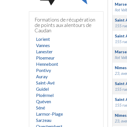
Marsei
Ilot Val
Formations de récupération
Saint 
de points aux alentours de
155 rue
Caudan
Saint 
Lorient
155 rue
Vannes
Lanester
Marsei
Ploemeur
Ilot Val
Hennebont
Nimes
Pontivy
23, ave
Auray
Saint-Avé
Saint 
Guidel
155 rue
Ploërmel
Saint 
Quéven
155 rue
Séné
Larmor-Plage
Nimes
Sarzeau
23, ave
Questembert