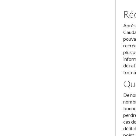
Réc
Après 
Cauda
pouvan
recréd
plus p
inform
de rat
format
Que
De nom
nombre
bonne 
perdre
cas de
délit 
point.