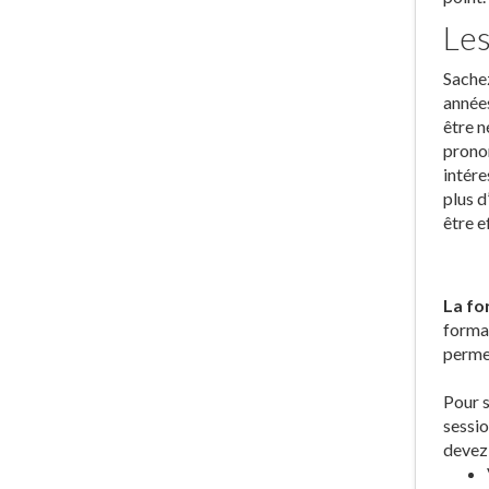
Les
Sachez
années
être n
pronon
intére
plus d
être e
La fo
forma
permet
Pour s
sessio
devez