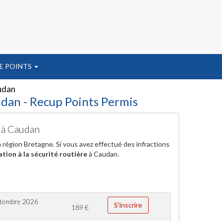
E POINTS
udan
udan - Recup Points Permis
r à Caudan
égion Bretagne. Si vous avez effectué des infractions
ation à la sécurité routière
à Caudan.
ptembre 2026
S'inscrire
189
€