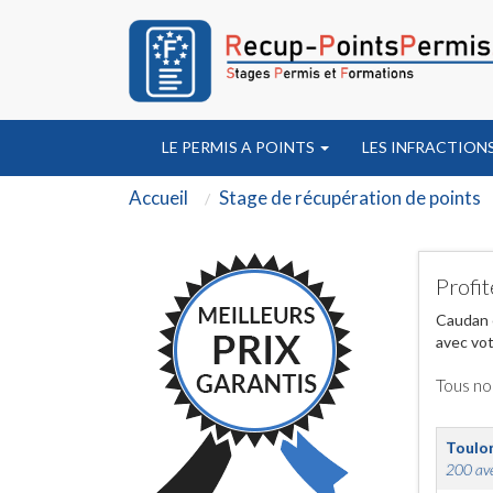
LE PERMIS A POINTS
LES INFRACTION
Accueil
Stage de récupération de points
Profit
Caudan e
avec vot
Tous no
Toulo
200 ave