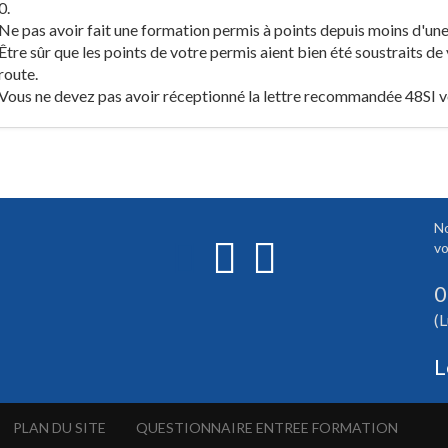
0.
Ne pas avoir fait une formation permis à points depuis moins d'une
Être sûr que les points de votre permis aient bien été soustraits de 
route.
Vous ne devez pas avoir réceptionné la lettre recommandée 48SI v
No
vo
0
(L
L
PLAN DU SITE
QUESTIONNAIRE ENTREE FORMATION