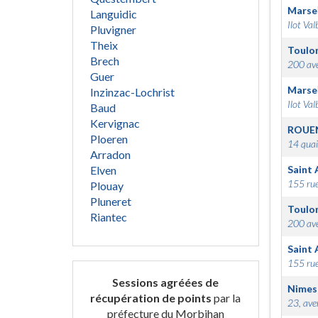
Marsei
Languidic
Ilot Val
Pluvigner
Theix
Toulo
Brech
200 ave
Guer
Marsei
Inzinzac-Lochrist
Ilot Val
Baud
Kervignac
ROUE
Ploeren
14 quai
Arradon
Elven
Saint 
155 rue
Plouay
Pluneret
Toulo
Riantec
200 ave
Saint 
155 rue
Sessions agréées de
Nimes
récupération de points
par la
23, ave
préfecture du Morbihan