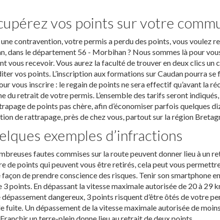
upérez vos points sur votre comm
une contravention, votre permis a perdu des points, vous voulez re
n, dans le département 56 - Morbihan ? Nous sommes là pour vous.
t vous recevoir. Vous aurez la faculté de trouver en deux clics un
iter vos points. L’inscription aux formations sur Caudan pourra se 
our vous inscrire : le regain de points ne sera effectif qu’avant la
e du retrait de votre permis. L’ensemble des tarifs seront indiqués, 
trapage de points pas chère, afin d’économiser parfois quelques di
ion de rattrapage, près de chez vous, partout sur la région Bretag
lques exemples d’infractions
breuses fautes commises sur la route peuvent donner lieu à un retrai
 de points qui peuvent vous être retirés, cela peut vous permettre 
façon de prendre conscience des risques. Tenir son smartphone en 
 3 points. En dépassant la vitesse maximale autorisée de 20 à 29 k
 dépassement dangereux, 3 points risquent d’être ôtés de votre per
de fuite. Un dépassement de la vitesse maximale autorisée de moins 
 Franchir un terre-plein donne lieu au retrait de deux points.