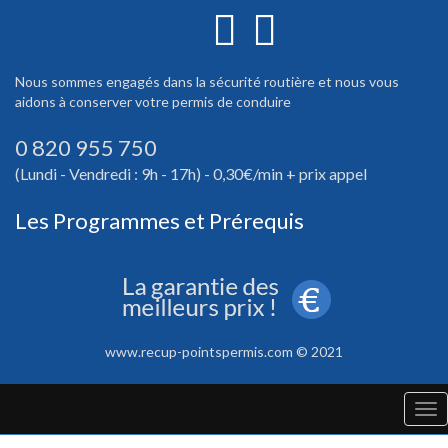
Nous sommes engagés dans la sécurité routière et nous vous
aidons à conserver votre permis de conduire
0 820 955 750
(Lundi - Vendredi : 9h - 17h) - 0,30€/min + prix appel
Les Programmes et Prérequis
www.recup-pointspermis.com © 2021
Tog
nav