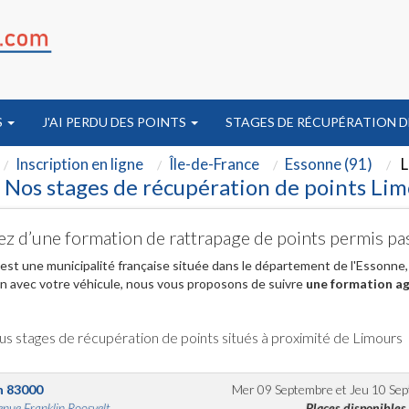
S
J'AI PERDU DES POINTS
STAGES DE RÉCUPÉRATION D
Inscription en ligne
Île-de-France
Essonne (91)
L
Nos stages de récupération de points Lim
ez d’une formation de rattrapage de points permis pa
est une municipalité française située dans le département de l'Essonne,
on avec votre véhicule, nous vous proposons de suivre
une formation agr
us stages de récupération de points situés à proximité de Limours
n
83000
Mer 09 Septembre
et
Jeu 10 Se
nue Franklin Roosvelt...
Places disponibles