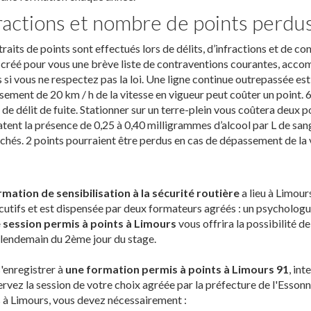
ractions et nombre de points perdu
traits de points sont effectués lors de délits, d’infractions et de co
créé pour vous une brève liste de contraventions courantes, acc
s si vous ne respectez pas la loi. Une ligne continue outrepassée est
ement de 20 km / h de la vitesse en vigueur peut coûter un point. 
 de délit de fuite. Stationner sur un terre-plein vous coûtera deux po
tent la présence de 0,25 à 0,40 milligrammes d’alcool par L de sang
chés. 2 points pourraient être perdus en cas de dépassement de la v
rmation de sensibilisation à la sécurité routière
a lieu à Limour
utifs et est dispensée par deux formateurs agréés : un psychologue 
 session permis à points à Limours
vous offrira la possibilité d
 lendemain du 2ème jour du stage.
'enregistrer à
une formation permis à points à Limours 91
, in
ervez la session de votre choix agréée par la préfecture de l'Essonn
 à Limours, vous devez nécessairement :