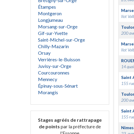
Brétigny-sur-Orge
Étampes
Marsei
Montgeron
Ilot Val
Longjumeau
Morsang-sur-Orge
Toulo
Gif-sur-Yvette
200 ave
Saint-Michel-sur-Orge
Marsei
Chilly-Mazarin
Ilot Val
Orsay
Verrières-le-Buisson
ROUE
Juvisy-sur-Orge
14 quai
Courcouronnes
Saint 
Mennecy
155 rue
Épinay-sous-Sénart
Morangis
Toulo
200 ave
Saint 
155 rue
Stages agréés de rattrapage
de points
par la préfecture de
Nimes
l'Essonne
23, ave