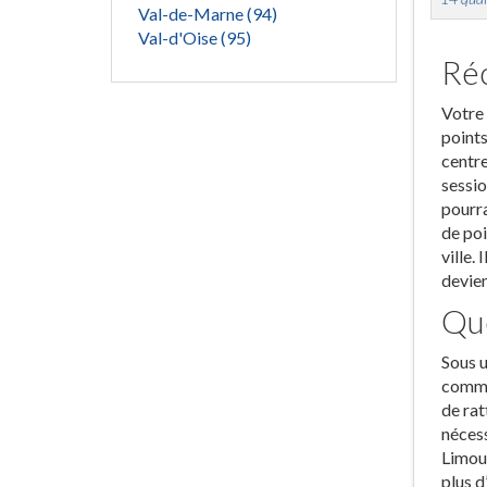
Val-de-Marne (94)
Val-d'Oise (95)
Réc
Votre 
points
centre
sessio
pourra
de poi
ville.
devien
Que
Sous u
commis
de rat
nécess
Limour
plus d