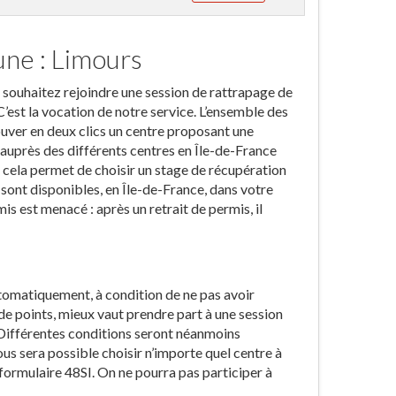
ne : Limours
s souhaitez rejoindre une session de rattrapage de
est la vocation de notre service. L’ensemble des
ouver en deux clics un centre proposant une
n auprès des différents centres en Île-de-France
s, cela permet de choisir un stage de récupération
sont disponibles, en Île-de-France, dans votre
rmis est menacé : après un retrait de permis, il
automatiquement, à condition de ne pas avoir
e points, mieux vaut prendre part à une session
 Différentes conditions seront néanmoins
ous sera possible choisir n’importe quel centre à
e formulaire 48SI. On ne pourra pas participer à