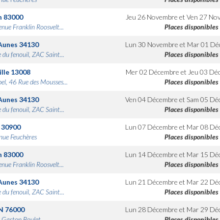
n
83000
Jeu 26 Novembre
et
Ven 27 No
nue Franklin Roosvelt...
Places disponibles
Aunes
34130
Lun 30 Novembre
et
Mar 01 Dé
 du fenouil, ZAC Saint...
Places disponibles
lle
13008
Mer 02 Décembre
et
Jeu 03 Dé
bel, 46 Rue des Mousses...
Places disponibles
Aunes
34130
Ven 04 Décembre
et
Sam 05 Dé
 du fenouil, ZAC Saint...
Places disponibles
30900
Lun 07 Décembre
et
Mar 08 Dé
nue Feuchères
Places disponibles
n
83000
Lun 14 Décembre
et
Mar 15 Dé
nue Franklin Roosvelt...
Places disponibles
Aunes
34130
Lun 21 Décembre
et
Mar 22 Dé
 du fenouil, ZAC Saint...
Places disponibles
N
76000
Lun 28 Décembre
et
Mar 29 Dé
 Gaston Boulet
Places disponibles