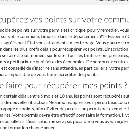
upérez vos points sur votre commu
solde de points sur votre permis est critique, pour y remédier, vou
 sur votre commune, Limours, dans le département 91 - Essonne ? C’
s agréés par l’État vous attendent sur cette page. Vous pourrez tr
n dans les plus brefs délais pour récupérer vos points. L’inscriptio
 se faire à tout moment sur le site. Tous les tarifs seront présenté
nts à petit prix, de quoi faire des économies. De nombreux centres 
 Il est conseillé de s’inscrire sans attendre, en particulier si votre pe
dra impossible de vous faire recréditer des points.
 faire pour récupérer mes points ?
n certain délai, entre 6 mois et 10 ans, les points sont récupérés 
 de nouvelle infraction. Néanmoins, après avoir perdu beaucoup d
trapage de points, afin d’éviter de perdre son permis par exemple.
aires. Votre permis devra être effectif pour faire la formation. Il v
s ou ailleurs. L’inscription ne sera pas possible si vous avez reçu l
’une formation chaque année.