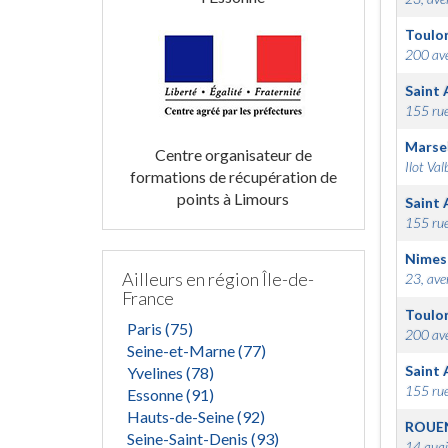
Toulo
200 ave
Saint 
155 rue
Marsei
Centre organisateur de
Ilot Val
formations de récupération de
points à Limours
Saint 
155 rue
Nimes
Ailleurs en région Île-de-
23, ave
France
Toulo
Paris (75)
200 ave
Seine-et-Marne (77)
Saint 
Yvelines (78)
155 rue
Essonne (91)
Hauts-de-Seine (92)
ROUE
Seine-Saint-Denis (93)
14 quai