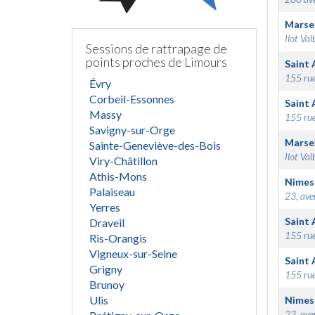
Marsei
Ilot Val
Sessions de rattrapage de
points proches de Limours
Saint 
155 rue
Évry
Corbeil-Essonnes
Saint 
Massy
155 rue
Savigny-sur-Orge
Marsei
Sainte-Geneviève-des-Bois
Ilot Val
Viry-Châtillon
Athis-Mons
Nimes
Palaiseau
23, ave
Yerres
Saint 
Draveil
155 rue
Ris-Orangis
Vigneux-sur-Seine
Saint 
Grigny
155 rue
Brunoy
Ulis
Nimes
23, ave