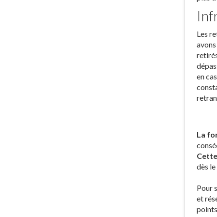
Inf
Les re
avons 
retiré
dépass
en cas
consta
retran
La fo
conséc
Cette
dès le
Pour s
et rés
points