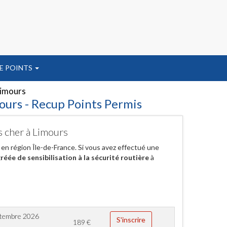
E POINTS
imours
ours - Recup Points Permis
s cher à Limours
 en région Île-de-France. Si vous avez effectué une
éée de sensibilisation à la sécurité routière
à
ptembre 2026
S'inscrire
189
€