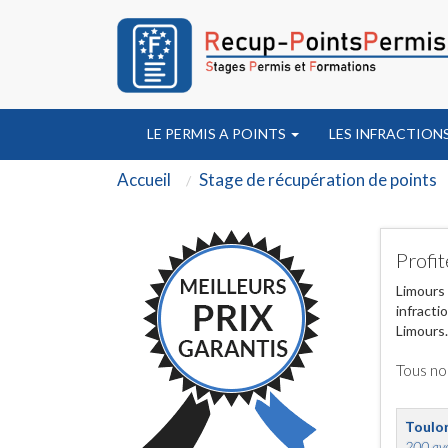
LE PERMIS A POINTS
LES INFRACTION
Accueil
Stage de récupération de points
Profit
Limours 
infracti
Limours.
Tous no
Toulo
200 ave