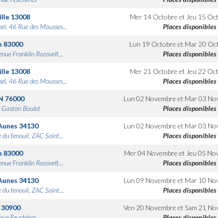
lle
13008
Mer 14 Octobre
et
Jeu 15 Oc
bel, 46 Rue des Mousses...
Places disponibles
n
83000
Lun 19 Octobre
et
Mar 20 Oc
nue Franklin Roosvelt...
Places disponibles
lle
13008
Mer 21 Octobre
et
Jeu 22 Oc
bel, 46 Rue des Mousses...
Places disponibles
N
76000
Lun 02 Novembre
et
Mar 03 No
 Gaston Boulet
Places disponibles
Aunes
34130
Lun 02 Novembre
et
Mar 03 No
 du fenouil, ZAC Saint...
Places disponibles
n
83000
Mer 04 Novembre
et
Jeu 05 No
nue Franklin Roosvelt...
Places disponibles
Aunes
34130
Lun 09 Novembre
et
Mar 10 No
 du fenouil, ZAC Saint...
Places disponibles
30900
Ven 20 Novembre
et
Sam 21 No
nue Feuchères
Places disponibles