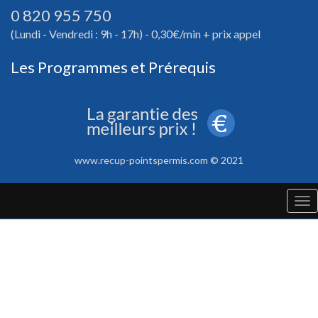
0 820 955 750
(Lundi - Vendredi : 9h - 17h) - 0,30€/min + prix appel
Les Programmes et Prérequis
www.recup-pointspermis.com © 2021
Tog
nav