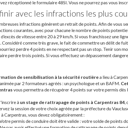
vez réceptionné le formulaire 48SI. Vous ne pourrez pas vous inscri
finir avec les infractions les plus co
breuses infractions génèrent un retrait de points. Afin de vous sens
actions courantes, avec pour chacune le nombre de points potentie
 d’excès de vitesse entre 20 à 29 km/h. Si vous franchissez une lign
. Considéré comme très grave, le fait de commettre un délit de fuite
ourriez perdre 4 points en ne respectant pas un stop. Tenir son mo
aire perdre trois points. Si vous effectuez un dépassement dangereu
rmation de sensibilisation à la sécurité routière
a lieu à Carpen
 animée par 2 formateurs agréés : un psychologue et un BAFM.
Cet
entras
vous permettra de récupérer 4 points sur votre permis dès 
'inscrire à
un stage de rattrapage de points à Carpentras 84
,
ervez la session de votre choix agréée par la préfecture du Vauclus
 à Carpentras, vous devez obligatoirement :
Votre permis de conduire doit être valide : votre solde de points doi
Ne pas avoir effectué une formation de rattrapage de points depuis