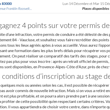
n
83000
Lun 14 Décembre
et
Mar 15 Dé
nue Franklin Roosvelt...
Places disponibles
agnez 4 points sur votre permis de
uite d’une infraction, votre permis de conduire a été délesté de des
ement 84 - Vaucluse, et souhaitez vous faire recréditer des points 
ons tous les lieux agréés aptes à vous accueillir. Vous aurez l’oppo
ant une formation dans les plus brefs délais pour récupérer vos poin
ement. On peut réaliser un comparatif des tarifs des stages, pour 
tez pas plus pour vous inscrire : après un retrait officiel de permis
ns sont disponibles, en Provence-Alpes-Côte d'Azur, près de chez 
 conditions d’inscription au stage d
quelques mois ou années selon les cas, il est possible de récupére
pas avoir commis de nouvelle infraction. Mais si on vous a retiré 
t est plus profitable, et on pourra alors prendre part à une sessio
 profiter de cette possibilité qu’en respectant certains critères. Vo
ion. Il vous appartiendra de choisir votre centre, dans n’importe qu