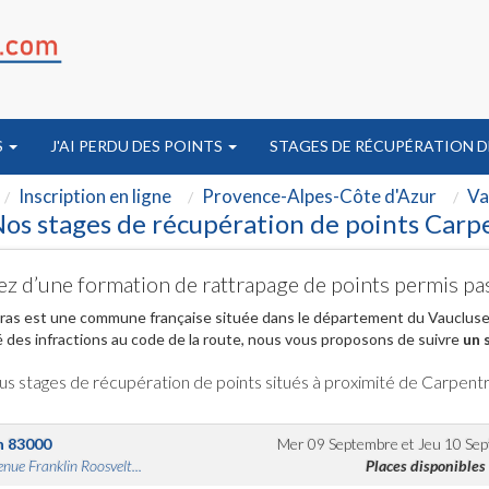
S
J'AI PERDU DES POINTS
STAGES DE RÉCUPÉRATION D
Inscription en ligne
Provence-Alpes-Côte d'Azur
Va
os stages de récupération de points Carp
ez d’une formation de rattrapage de points permis pa
as est une commune française située dans le département du Vaucluse,
 des infractions au code de la route, nous vous proposons de suivre
un 
us stages de récupération de points situés à proximité de Carpent
n
83000
Mer 09 Septembre
et
Jeu 10 Se
nue Franklin Roosvelt...
Places disponibles