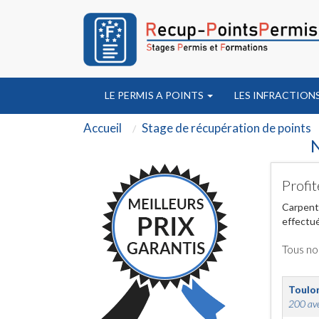
LE PERMIS A POINTS
LES INFRACTION
Accueil
Stage de récupération de points
N
Profit
Carpentr
effectué
Tous no
Toulo
200 ave