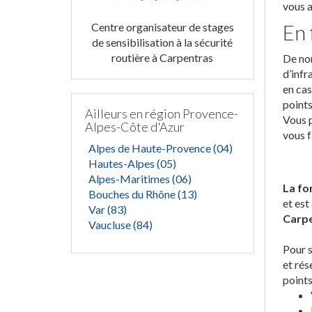
vous a
En 
Centre organisateur de stages
de sensibilisation à la sécurité
routière à Carpentras
De nom
d’infr
en cas
points
Ailleurs en région Provence-
Vous p
Alpes-Côte d'Azur
vous f
Alpes de Haute-Provence (04)
Hautes-Alpes (05)
Alpes-Maritimes (06)
La fo
Bouches du Rhône (13)
et est
Var (83)
Carp
Vaucluse (84)
Pour s
et rés
points