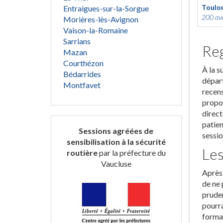
Toulo
Entraigues-sur-la-Sorgue
200 ave
Morières-lès-Avignon
Vaison-la-Romaine
Sarrians
Reg
Mazan
Courthézon
À la s
Bédarrides
départ
Montfavet
recens
propos
direct
patien
Sessions agréées de
sessio
sensibilisation à la sécurité
Les
routière
par la préfecture du
Vaucluse
Après 
de ne 
pruden
pourra
format