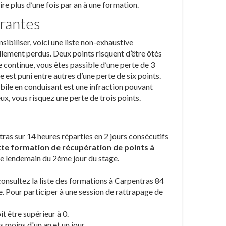
re plus d’une fois par an à une formation.
urantes
ibiliser, voici une liste non-exhaustive
llement perdus. Deux points risquent d’être ôtés
e continue, vous êtes passible d’une perte de 3
 est puni entre autres d’une perte de six points.
bile en conduisant est une infraction pouvant
x, vous risquez une perte de trois points.
tras sur 14 heures réparties en 2 jours consécutifs
te formation de récupération de points à
le lendemain du 2ème jour du stage.
 consultez la liste des formations à Carpentras 84
e. Pour participer à une session de rattrapage de
t être supérieur à 0.
 moins d'un an et un jour.