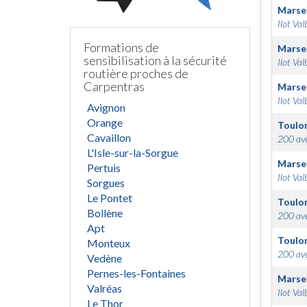
Marsei
Ilot Val
Formations de
Marsei
sensibilisation à la sécurité
Ilot Val
routière proches de
Carpentras
Marsei
Ilot Val
Avignon
Orange
Toulo
Cavaillon
200 ave
L'Isle-sur-la-Sorgue
Marsei
Pertuis
Ilot Val
Sorgues
Le Pontet
Toulo
Bollène
200 ave
Apt
Toulo
Monteux
200 ave
Vedène
Pernes-les-Fontaines
Marsei
Valréas
Ilot Val
Le Thor