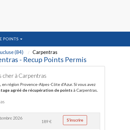
E POINTS
ucluse (84)
Carpentras
entras - Recup Points Permis
s cher à Carpentras
 en région Provence-Alpes-Côte d'Azur. Si vous avez
stage agréé de récupération de points
à Carpentras.
ras
ptembre 2026
S'inscrire
189
€