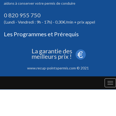
aidons à conserver votre permis de conduire
0 820 955 750
(Lundi - Vendredi : 9h - 17h) - 0,30€/min + prix appel
Les Programmes et Prérequis
www.recup-pointspermis.com © 2021
Tog
nav