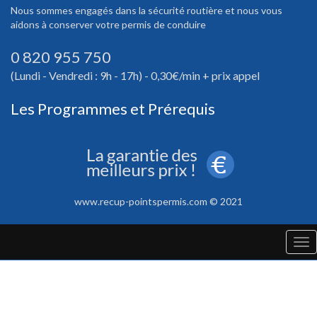
Nous sommes engagés dans la sécurité routière et nous vous
aidons à conserver votre permis de conduire
0 820 955 750
(Lundi - Vendredi : 9h - 17h) - 0,30€/min + prix appel
Les Programmes et Prérequis
www.recup-pointspermis.com © 2021
Tog
nav