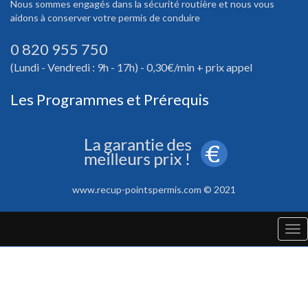
Nous sommes engagés dans la sécurité routière et nous vous
aidons à conserver votre permis de conduire
0 820 955 750
(Lundi - Vendredi : 9h - 17h) - 0,30€/min + prix appel
Les Programmes et Prérequis
www.recup-pointspermis.com © 2021
Tog
nav