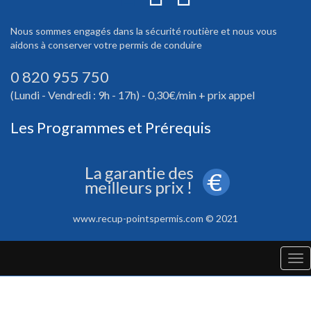
Nous sommes engagés dans la sécurité routière et nous vous
aidons à conserver votre permis de conduire
0 820 955 750
(Lundi - Vendredi : 9h - 17h) - 0,30€/min + prix appel
Les Programmes et Prérequis
www.recup-pointspermis.com © 2021
Tog
nav