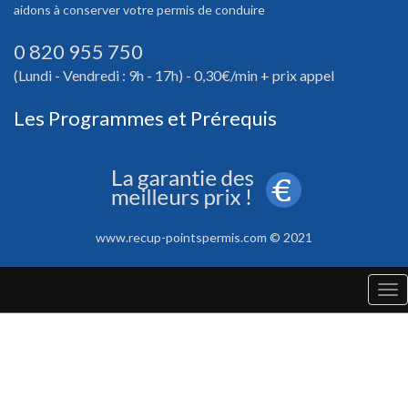
aidons à conserver votre permis de conduire
0 820 955 750
(Lundi - Vendredi : 9h - 17h) - 0,30€/min + prix appel
Les Programmes et Prérequis
www.recup-pointspermis.com © 2021
Tog
nav