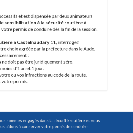
uccessifs et est dispensée par deux animateurs
e sensibilisation à la sécurité routière à
 votre permis de conduire dès la fin de la session.
outière à Castelnaudary 11
, interrogez
tre choix agréée par la préfecture dans le Aude.
écessairement :
 ne doit pas être juridiquement zéro.
 moins d'1 an et 1 jour.
 votre ou vos infractions au code de la route.
 votre permis.
us sommes engagés dans la sécurité routière et nous
us aidons à conserver votre permis de conduire