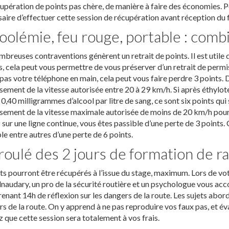
upération de points pas chère, de manière à faire des économies. Pe
aire d’effectuer cette session de récupération avant réception du 
oolémie, feu rouge, portable : combi
breuses contraventions génèrent un retrait de points. Il est utile
, cela peut vous permettre de vous préserver d’un retrait de permis.
pas votre téléphone en main, cela peut vous faire perdre 3 points. 
ement de la vitesse autorisée entre 20 à 29 km/h. Si après éthylote
 0,40 milligrammes d’alcool par litre de sang, ce sont six points qu
ement de la vitesse maximale autorisée de moins de 20 km/h pourra ê
 sur une ligne continue, vous êtes passible d’une perte de 3 points.
le entre autres d’une perte de 6 points.
oulé des 2 jours de formation de ra
ts pourront être récupérés à l’issue du stage, maximum. Lors de vo
naudary, un pro de la sécurité routière et un psychologue vous acc
nant 14h de réflexion sur les dangers de la route. Les sujets abord
s de la route. On y apprend à ne pas reproduire vos faux pas, et éva
 que cette session sera totalement à vos frais.