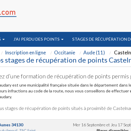
S
J'AI PERDU DES POINTS
STAGES DE RÉCUPÉRATION D
Inscription en ligne
Occitanie
Aude (11)
Castel
s stages de récupération de points Castel
ez d’une formation de récupération de points permis
udary est une municipalité française située dans le département dans l
eurs infractions au code de la route, nous vous conseillons de effectuer
audary.
us stages de récupération de points situés à proximité de Casteln
Aunes
34130
Mer 16 Septembre
et
Jeu 17 Sep
 du fenouil, ZAC Saint...
Places disponibles