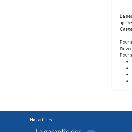
La se
agréé
Caste
Pour s
l'inve
Pour s
Nos articles