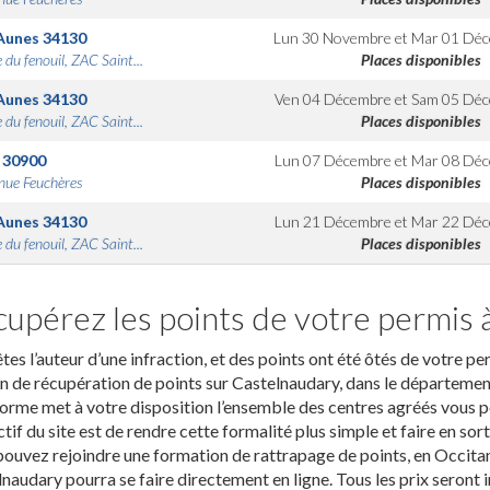
Aunes
34130
Lun 30 Novembre
et
Mar 01 Dé
 du fenouil, ZAC Saint...
Places disponibles
Aunes
34130
Ven 04 Décembre
et
Sam 05 Déc
 du fenouil, ZAC Saint...
Places disponibles
30900
Lun 07 Décembre
et
Mar 08 Déc
nue Feuchères
Places disponibles
Aunes
34130
Lun 21 Décembre
et
Mar 22 Déc
 du fenouil, ZAC Saint...
Places disponibles
upérez les points de votre permis 
tes l’auteur d’une infraction, et des points ont été ôtés de votre p
n de récupération de points sur Castelnaudary, dans le département 
orme met à votre disposition l’ensemble des centres agréés vous p
ctif du site est de rendre cette formalité plus simple et faire en sor
ouvez rejoindre une formation de rattrapage de points, en Occitanie
naudary pourra se faire directement en ligne. Tous les prix seront 