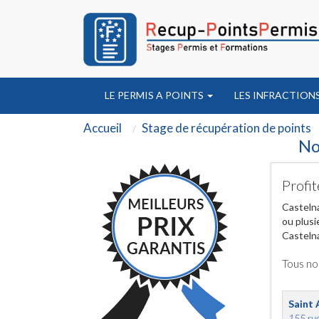
LE PERMIS A POINTS
LES INFRACTION
Accueil
Stage de récupération de points
No
Profit
Castelna
ou plusi
Casteln
Tous no
Saint 
155 rue