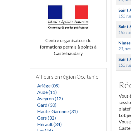
Saint 
155 rue
Saint 
155 rue
Centre organisateur de
Nimes
formations permis à points à
23, ave
Castelnaudary
Saint 
155 rue
Ailleurs en région Occitanie
Réc
Ariège (09)
Aude (11)
Vous ê
Aveyron (12)
sessio
Gard (30)
platef
Haute-Garonne (31)
L’obje
Gers (32)
Vous p
Hérault (34)
Castel
Lot (46)