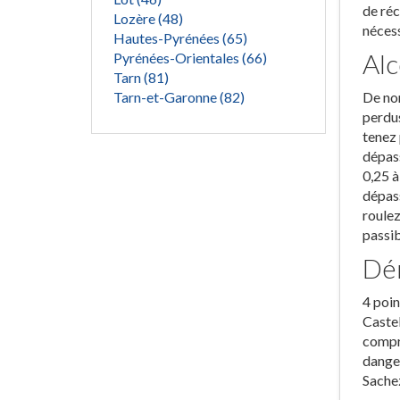
de réc
Lozère (48)
nécess
Hautes-Pyrénées (65)
Alc
Pyrénées-Orientales (66)
Tarn (81)
Tarn-et-Garonne (82)
De nom
perdus
tenez 
dépass
0,25 à
dépass
roulez
passib
Dér
4 poin
Castel
compre
danger
Sachez