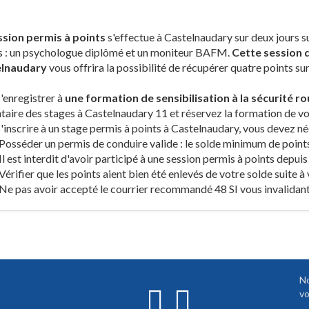
ssion permis à points
s'effectue à Castelnaudary sur deux jours s
s : un psychologue diplômé et un moniteur BAFM.
Cette session d
lnaudary
vous offrira la possibilité de récupérer quatre points sur
'enregistrer à
une formation de sensibilisation à la sécurité r
ntaire des stages à Castelnaudary 11 et réservez la formation de vo
'inscrire à un stage permis à points à Castelnaudary, vous devez n
Posséder un permis de conduire valide : le solde minimum de points
Il est interdit d'avoir participé à une session permis à points depuis
Vérifier que les points aient bien été enlevés de votre solde suite à
Ne pas avoir accepté le courrier recommandé 48 SI vous invalidant
No
vo