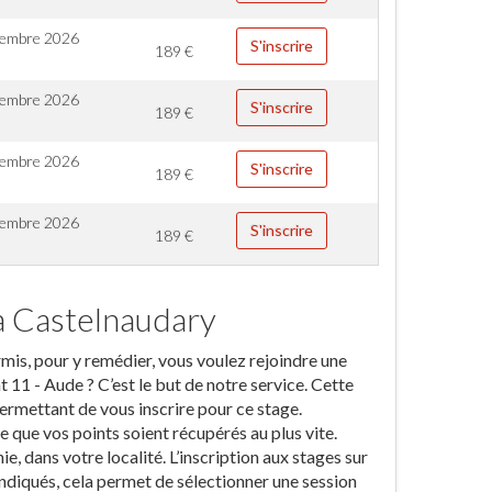
cembre 2026
S'inscrire
189
€
embre 2026
S'inscrire
189
€
embre 2026
S'inscrire
189
€
embre 2026
S'inscrire
189
€
à Castelnaudary
ermis, pour y remédier, vous voulez rejoindre une
11 - Aude ? C’est le but de notre service. Cette
ermettant de vous inscrire pour ce stage.
te que vos points soient récupérés au plus vite.
, dans votre localité. L’inscription aux stages sur
indiqués, cela permet de sélectionner une session