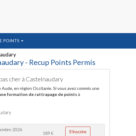
E POINTS
naudary
naudary - Recup Points Permis
 pas cher à Castelnaudary
e Aude, en région Occitanie. Si vous avez commis une
une formation de rattrapage de points
à
audary
tembre 2026
S'inscrire
189
€