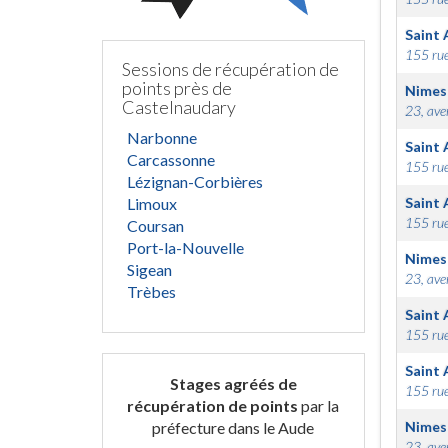
Saint 
155 rue
Sessions de récupération de
points près de
Nimes
Castelnaudary
23, ave
Narbonne
Saint 
Carcassonne
155 rue
Lézignan-Corbières
Limoux
Saint 
155 rue
Coursan
Port-la-Nouvelle
Nimes
Sigean
23, ave
Trèbes
Saint 
155 rue
Saint 
Stages agréés de
155 rue
récupération de points
par la
préfecture dans le Aude
Nimes
23, ave