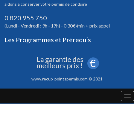
aidons à conserver votre permis de conduire
0 820 955 750
(Lundi - Vendredi : 9h - 17h) - 0,30€/min + prix appel
Les Programmes et Prérequis
www.recup-pointspermis.com © 2021
Tog
nav