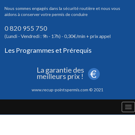
Nous sommes engagés dans la sécurité routière et nous vous
aidons à conserver votre permis de conduire
0 820 955 750
(Lundi - Vendredi : 9h - 17h) - 0,30€/min + prix appel
Les Programmes et Prérequis
www.recup-pointspermis.com © 2021
Tog
nav