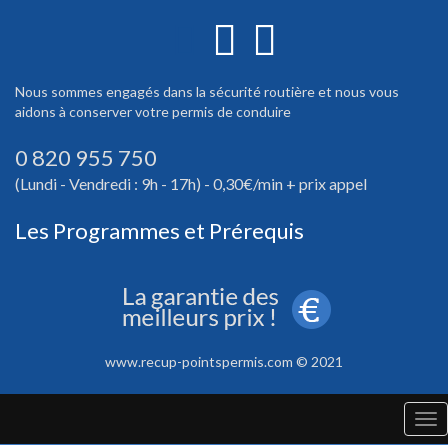
Nous sommes engagés dans la sécurité routière et nous vous
aidons à conserver votre permis de conduire
0 820 955 750
(Lundi - Vendredi : 9h - 17h) - 0,30€/min + prix appel
Les Programmes et Prérequis
www.recup-pointspermis.com © 2021
Tog
nav