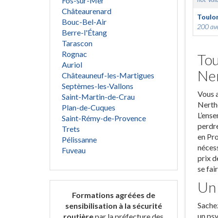
Fos-sur-Mer
Châteaurenard
Toulo
Bouc-Bel-Air
200 ave
Berre-l'Étang
Tarascon
Rognac
Tou
Auriol
Ne
Châteauneuf-les-Martigues
Septèmes-les-Vallons
Vous a
Saint-Martin-de-Crau
Nerthe
Plan-de-Cuques
L’ense
Saint-Rémy-de-Provence
perdre
Trets
en Pro
Pélissanne
nécess
Fuveau
prix d
se fai
Un 
Formations agréées de
Sachez
sensibilisation à la sécurité
un psy
routière
par la préfecture des