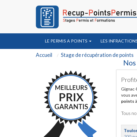
LE PERMIS A POINTS
LES INFRACTION
Accueil
Stage de récupération de points
Nos 
Profit
Gignac-l
vous ave
points
à
Tous no
Toulo
200 ave