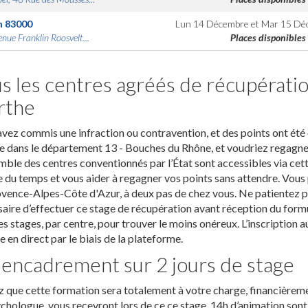
n
83000
Lun 14 Décembre
et
Mar 15 Dé
nue Franklin Roosvelt...
Places disponibles
s les centres agréés de récupératio
rthe
vez commis une infraction ou contravention, et des points ont été 
 dans le département 13 - Bouches du Rhône, et voudriez regagner d
mble des centres conventionnés par l’État sont accessibles via cet
 du temps et vous aider à regagner vos points sans attendre. Vous 
vence-Alpes-Côte d'Azur, à deux pas de chez vous. Ne patientez pas
aire d’effectuer ce stage de récupération avant réception du form
es stages, par centre, pour trouver le moins onéreux. L’inscriptio
re en direct par le biais de la plateforme.
encadrement sur 2 jours de stage
 que cette formation sera totalement à votre charge, financièrem
chologue, vous recevront lors de ce ce stage. 14h d’animation sont 