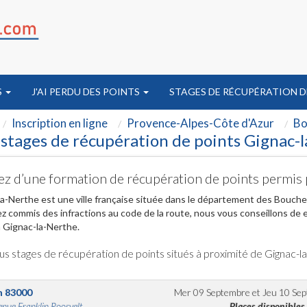
S
J'AI PERDU DES POINTS
STAGES DE RÉCUPÉRATION D
Inscription en ligne
Provence-Alpes-Côte d'Azur
Bo
stages de récupération de points Gignac-
ez d’une formation de récupération de points permis 
a-Nerthe est une ville française située dans le département des Bouche
z commis des infractions au code de la route, nous vous conseillons de 
 Gignac-la-Nerthe.
us stages de récupération de points situés à proximité de Gignac-
n
83000
Mer 09 Septembre
et
Jeu 10 Se
nue Franklin Roosvelt...
Places disponibles