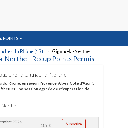
E POINTS
uches du Rhône (13)
Gignac-la-Nerthe
la-Nerthe - Recup Points Permis
pas cher à Gignac-la-Nerthe
s du Rhône, en région Provence-Alpes-Côte d'Azur. Si
effectuer
une session agréée de récupération de
la-Nerthe
ptembre 2026
S'inscrire
189
€