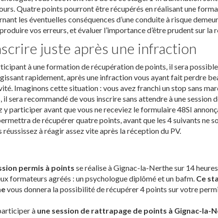
ours. Quatre points pourront être récupérés en réalisant une form
nant les éventuelles conséquences d’une conduite à risque demeure
produire vos erreurs, et évaluer l’importance d’être prudent sur la r
nscrire juste après une infraction
ticipant à une formation de récupération de points, il sera possible
gissant rapidement, après une infraction vous ayant fait perdre be
vité. Imaginons cette situation : vous avez franchi un stop sans marq
, il sera recommandé de vous inscrire sans attendre à une session 
 y participer avant que vous ne receviez le formulaire 48SI annonça
ermettra de récupérer quatre points, avant que les 4 suivants ne soi
s réussissez à réagir assez vite après la réception du PV.
ssion permis à points
se réalise à Gignac-la-Nerthe sur 14 heures
ux formateurs agréés : un psychologue diplômé et un bafm.
Ce sta
he
vous donnera la possibilité de récupérer 4 points sur votre permi
articiper à
une session de rattrapage de points à Gignac-la-N