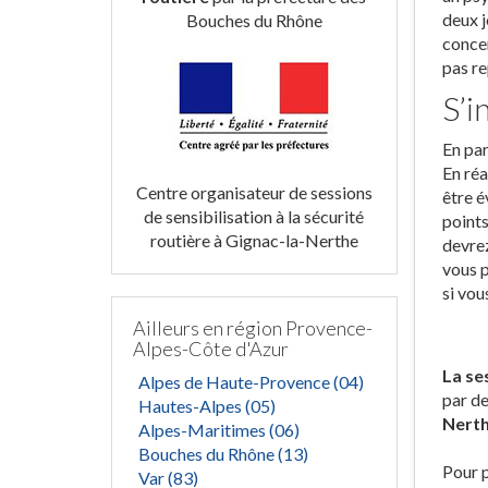
deux j
Bouches du Rhône
concer
pas re
S’i
En par
En réa
Centre organisateur de sessions
être é
de sensibilisation à la sécurité
points
routière à Gignac-la-Nerthe
devrez
vous p
si vou
Ailleurs en région Provence-
Alpes-Côte d'Azur
La se
Alpes de Haute-Provence (04)
par de
Hautes-Alpes (05)
Nert
Alpes-Maritimes (06)
Bouches du Rhône (13)
Pour p
Var (83)