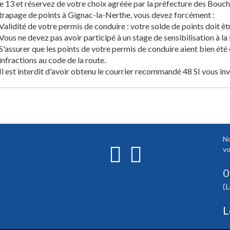
 13 et réservez de votre choix agréée par la préfecture des Bouch
trapage de points à Gignac-la-Nerthe, vous devez forcément :
Validité de votre permis de conduire : votre solde de points doit êt
Vous ne devez pas avoir participé à un stage de sensibilisation à la 
S'assurer que les points de votre permis de conduire aient bien été
infractions au code de la route.
Il est interdit d'avoir obtenu le courrier recommandé 48 SI vous in
No
vo
0
(L
L