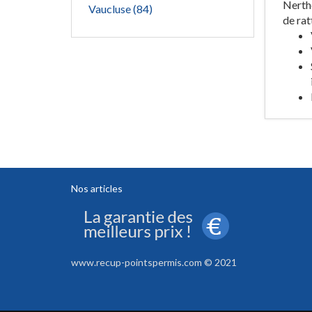
Nerthe
Vaucluse (84)
de rat
Nos articles
www.recup-pointspermis.com © 2021