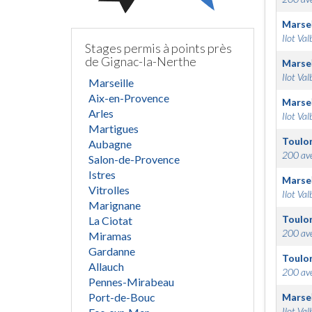
Marsei
Ilot Val
Stages permis à points près
de Gignac-la-Nerthe
Marsei
Ilot Val
Marseille
Aix-en-Provence
Marsei
Arles
Ilot Val
Martigues
Toulo
Aubagne
200 ave
Salon-de-Provence
Istres
Marsei
Vitrolles
Ilot Val
Marignane
Toulo
La Ciotat
200 ave
Miramas
Gardanne
Toulo
Allauch
200 ave
Pennes-Mirabeau
Port-de-Bouc
Marsei
Ilot Val