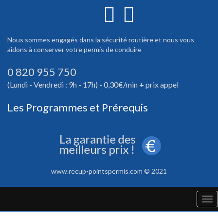
Nous sommes engagés dans la sécurité routière et nous vous
aidons à conserver votre permis de conduire
0 820 955 750
(Lundi - Vendredi : 9h - 17h) - 0,30€/min + prix appel
Les Programmes et Prérequis
www.recup-pointspermis.com © 2021
Tog
nav