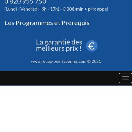
0 820 955 750
(Lundi - Vendredi : 9h - 17h) - 0,30€/min + prix appel
Les Programmes et Prérequis
www.recup-pointspermis.com © 2021
Tog
nav