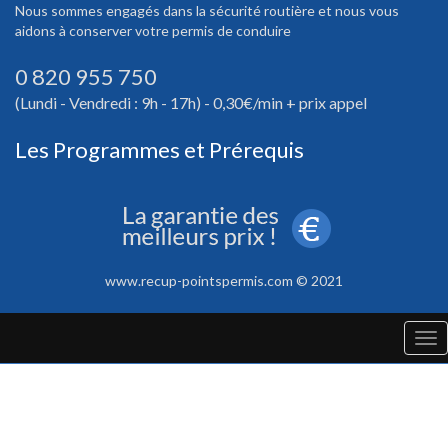
Nous sommes engagés dans la sécurité routière et nous vous
aidons à conserver votre permis de conduire
0 820 955 750
(Lundi - Vendredi : 9h - 17h) - 0,30€/min + prix appel
Les Programmes et Prérequis
www.recup-pointspermis.com © 2021
Tog
nav