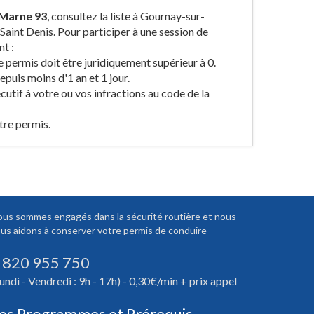
-Marne 93
, consultez la liste à Gournay-sur-
Saint Denis. Pour participer à une session de
t :
e permis doit être juridiquement supérieur à 0.
puis moins d'1 an et 1 jour.
cutif à votre ou vos infractions au code de la
tre permis.
us sommes engagés dans la sécurité routière et nous
us aidons à conserver votre permis de conduire
 820 955 750
undi - Vendredi : 9h - 17h) - 0,30€/min + prix appel
es Programmes et Prérequis