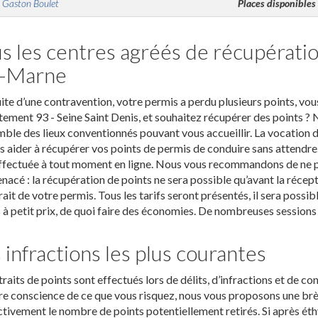
 Gaston Boulet
Places disponibles
s les centres agréés de récupérati
r-Marne
uite d’une contravention, votre permis a perdu plusieurs points, v
ement 93 - Seine Saint Denis, et souhaitez récupérer des points ?
mble des lieux conventionnés pouvant vous accueillir. La vocation d
s aider à récupérer vos points de permis de conduire sans attendre.
ffectuée à tout moment en ligne. Nous vous recommandons de ne pa
nacé : la récupération de points ne sera possible qu’avant la réce
rait de votre permis. Tous les tarifs seront présentés, il sera possi
 à petit prix, de quoi faire des économies. De nombreuses sessions 
 infractions les plus courantes
traits de points sont effectués lors de délits, d’infractions et de c
e conscience de ce que vous risquez, nous vous proposons une brèv
tivement le nombre de points potentiellement retirés. Si après éthyl