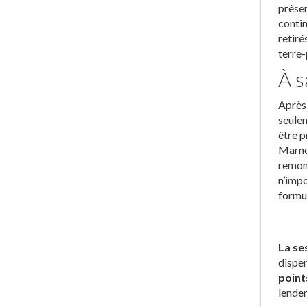
présen
contin
retiré
terre-
À s
Après 
seulem
être p
Marne.
remont
n’impo
formul
La se
dispen
point
lendem