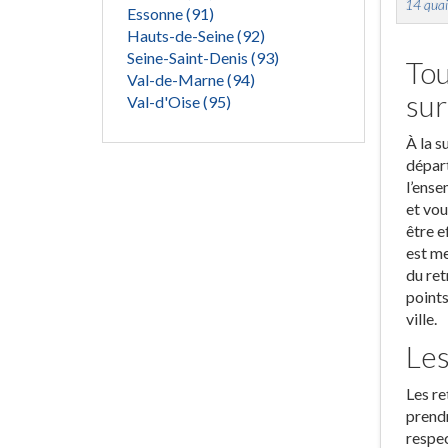
14 quai
Essonne (91)
Hauts-de-Seine (92)
Seine-Saint-Denis (93)
Tou
Val-de-Marne (94)
su
Val-d'Oise (95)
À la s
départ
l’ense
et vou
être e
est me
du ret
points
ville.
Les
Les re
prendr
respec