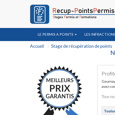
LE PERMIS A POINTS
LES INFRACTION
Accueil
Stage de récupération de points
N
Profit
Gournay-
avez com
Tous no
Toulo