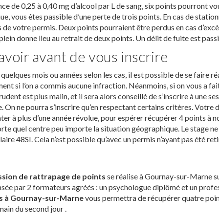
ce de 0,25 à 0,40 mg d’alcool par L de sang, six points pourront vo
ue, vous êtes passible d’une perte de trois points. En cas de stati
s de votre permis. Deux points pourraient être perdus en cas d’excès
plein donne lieu au retrait de deux points. Un délit de fuite est passi
avoir avant de vous inscrire
quelques mois ou années selon les cas, il est possible de se faire 
ent si l’on a commis aucune infraction. Néanmoins, si on vous a f
rudent est plus malin, et il sera alors conseillé de s’inscrire à une 
 On ne pourra s’inscrire qu’en respectant certains critères. Votre 
er à plus d’une année révolue, pour espérer récupérer 4 points à no
rte quel centre peu importe la situation géographique. Le stage ne 
aire 48SI. Cela n’est possible qu’avec un permis n’ayant pas été reti
ssion de rattrapage de points
se réalise à Gournay-sur-Marne su
sée par 2 formateurs agréés : un psychologue diplômé et un profes
s à Gournay-sur-Marne
vous permettra de récupérer quatre point
ain du second jour .