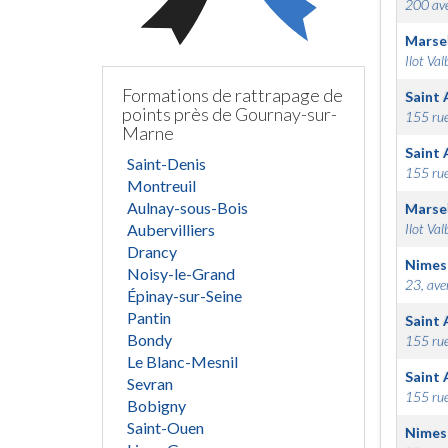
200 ave
Marsei
Ilot Val
Formations de rattrapage de
Saint 
points près de Gournay-sur-
155 rue
Marne
Saint 
Saint-Denis
155 rue
Montreuil
Aulnay-sous-Bois
Marsei
Aubervilliers
Ilot Val
Drancy
Nimes
Noisy-le-Grand
23, ave
Épinay-sur-Seine
Pantin
Saint 
Bondy
155 rue
Le Blanc-Mesnil
Saint 
Sevran
155 rue
Bobigny
Saint-Ouen
Nimes