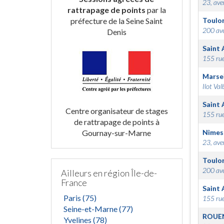
23, ave
rattrapage de points
par la
préfecture de la Seine Saint
Toulo
200 ave
Denis
Saint 
155 rue
Marsei
Ilot Val
Saint 
Centre organisateur de stages
155 rue
de rattrapage de points à
Gournay-sur-Marne
Nimes
23, ave
Toulo
200 ave
Ailleurs en région Île-de-
France
Saint 
Paris (75)
155 rue
Seine-et-Marne (77)
ROUE
Yvelines (78)