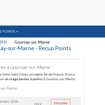
E POINTS
(93)
Gournay-sur-Marne
nay-sur-Marne - Recup Points
 cher à Gournay-sur-Marne
eine Saint Denis, en région Île-de-France. Si vous
tuer
un stage permis à points
à Gournay-sur-Marne.
y-sur-Marne
ptembre 2026
S'inscrire
189
€