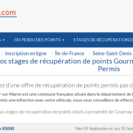
S
J'AI PERDU DES POINTS
STAGES DE RÉCUPÉRATION D
Inscription en ligne
Île-de-France
Seine-Saint-Denis 
os stages de récupération de points Gour
Permis
ez d’une offre de récupération de points permis pas
sur-Marne est une commune française située dans le département de la S
mis une infraction avec votre véhicule, nous vous conseillons de effec
us stages de récupération de points situés à proximité de Gourna
n
83000
Mer 09 Septembre
et
Jeu 10 Se