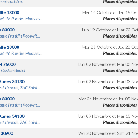
nue Feuchères
Places disponibles
lle
13008
Mer 14 Octobre
et
Jeu 15 Oc
bel, 46 Rue des Mousses...
Places disponibles
n
83000
Lun 19 Octobre
et
Mar 20 Oc
nue Franklin Roosvelt...
Places disponibles
lle
13008
Mer 21 Octobre
et
Jeu 22 Oc
bel, 46 Rue des Mousses...
Places disponibles
N
76000
Lun 02 Novembre
et
Mar 03 No
 Gaston Boulet
Places disponibles
Aunes
34130
Lun 02 Novembre
et
Mar 03 No
 du fenouil, ZAC Saint...
Places disponibles
n
83000
Mer 04 Novembre
et
Jeu 05 No
nue Franklin Roosvelt...
Places disponibles
Aunes
34130
Lun 09 Novembre
et
Mar 10 No
 du fenouil, ZAC Saint...
Places disponibles
30900
Ven 20 Novembre
et
Sam 21 No