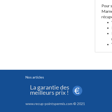
Pour s
Marne 
récupé
Nos articles
www.recup-pointspermis.com © 2021