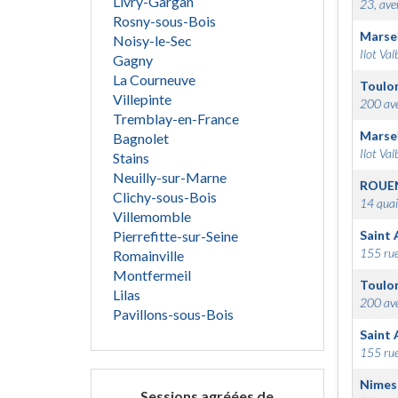
Livry-Gargan
23, ave
Rosny-sous-Bois
Marsei
Noisy-le-Sec
Ilot Val
Gagny
La Courneuve
Toulo
Villepinte
200 ave
Tremblay-en-France
Marsei
Bagnolet
Ilot Val
Stains
Neuilly-sur-Marne
ROUE
Clichy-sous-Bois
14 quai
Villemomble
Pierrefitte-sur-Seine
Saint 
155 rue
Romainville
Montfermeil
Toulo
Lilas
200 ave
Pavillons-sous-Bois
Saint 
155 rue
Nimes
Sessions agréées de