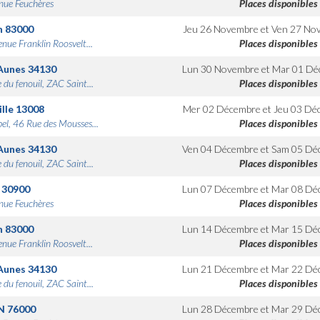
nue Feuchères
Places disponibles
n
83000
Jeu 26 Novembre
et
Ven 27 No
nue Franklin Roosvelt...
Places disponibles
Aunes
34130
Lun 30 Novembre
et
Mar 01 Dé
 du fenouil, ZAC Saint...
Places disponibles
lle
13008
Mer 02 Décembre
et
Jeu 03 Dé
bel, 46 Rue des Mousses...
Places disponibles
Aunes
34130
Ven 04 Décembre
et
Sam 05 Dé
 du fenouil, ZAC Saint...
Places disponibles
30900
Lun 07 Décembre
et
Mar 08 Dé
nue Feuchères
Places disponibles
n
83000
Lun 14 Décembre
et
Mar 15 Dé
nue Franklin Roosvelt...
Places disponibles
Aunes
34130
Lun 21 Décembre
et
Mar 22 Dé
 du fenouil, ZAC Saint...
Places disponibles
N
76000
Lun 28 Décembre
et
Mar 29 Dé